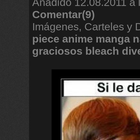
Añadido
12.08.2011 a 
Comentar(9)
Imágenes, Carteles y
piece
anime
manga
n
graciosos
bleach
div