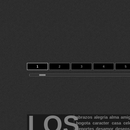
1
2
3
4
5
11
12
13
14
17
LOS
abrazos
alegria
alma
ami
bogota
caracter
casa
cel
deportes
desamor
deseos