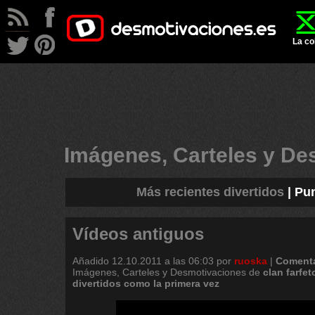
La co
Imágenes, Carteles y D
Más recientes divertidos
|
Pun
Vídeos antiguos
Añadido
12.10.2011 a las 06:03
por
ruoska
|
Comenta
Imágenes, Carteles y Desmotivaciones de
clan
farfe
divertidos
como
la
primera
vez