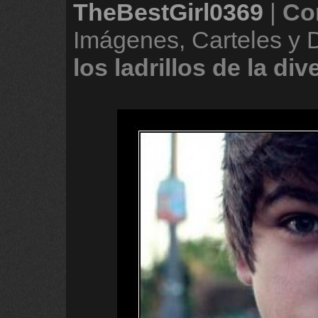
TheBestGirl0369
|
Co
Imágenes, Carteles y
los
ladrillos
de
la
div