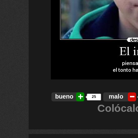
bueno
malo
25
Colócal