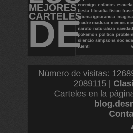
MEJORES
enemigo
enfados
escuela
fiesta
filosofia
fisico
frase
CARTELES
DE
idioma
ignorancia
imagina
madre
madurar
memes
me
naruto
naturaleza
navidad
pokemon
politica
proble
silencio
simpsons
socied
tuenti
Número de visitas: 1268
2089115 |
Clas
Carteles en la págin
blog.des
Conta