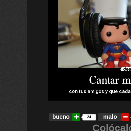
bueno
malo
24
Colócal