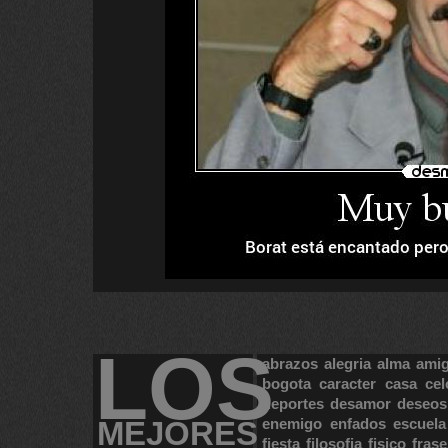
LOS
abrazos
alegria
alma
ami
bogota
caracter
casa
cel
deportes
desamor
deseos
MEJORES
enemigo
enfados
escuela
fiesta
filosofia
fisico
frase