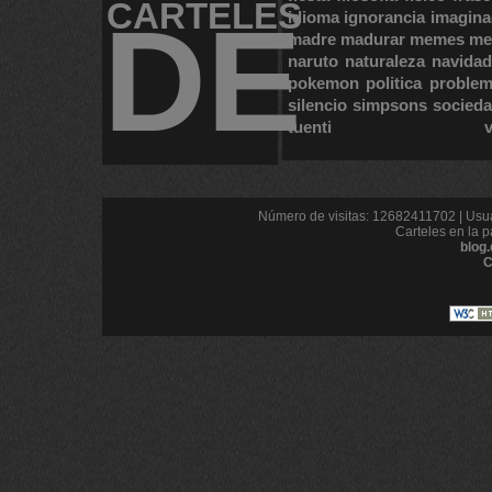
CARTELES
DE
idioma
ignorancia
imagina
madre
madurar
memes
me
naruto
naturaleza
navidad
pokemon
politica
proble
silencio
simpsons
socied
tuenti
Número de visitas: 12682411702 | Usua
Carteles en la p
blog
C