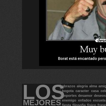
LOS
abrazos
alegria
alma
ami
bogota
caracter
casa
cel
deportes
desamor
deseos
MEJORES
enemigo
enfados
escuela
fiesta
filosofia
fisico
frase