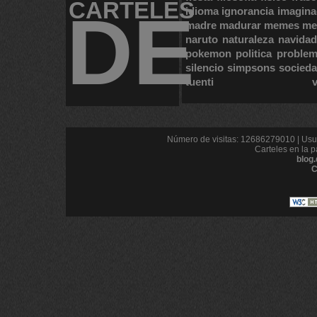
CARTELES
DE
idioma
ignorancia
imagina
madre
madurar
memes
me
naruto
naturaleza
navidad
pokemon
politica
proble
silencio
simpsons
socied
tuenti
Número de visitas: 12686279010 | Usua
Carteles en la p
blog
C