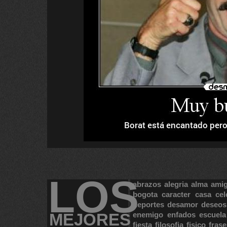
LOS
abrazos
alegria
alma
ami
bogota
caracter
casa
cel
deportes
desamor
deseos
MEJORES
enemigo
enfados
escuela
fiesta
filosofia
fisico
frase