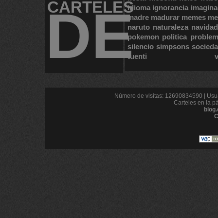
CARTELES
DE
idioma
ignorancia
imagina
madre
madurar
memes
me
naruto
naturaleza
navidad
pokemon
politica
proble
silencio
simpsons
socied
tuenti
Número de visitas: 12690834590 | Usua
Carteles en la p
blog
C