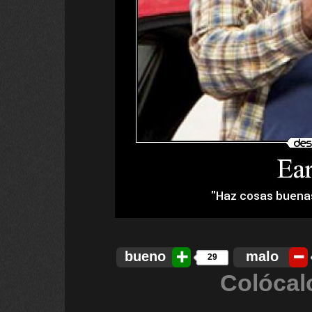
bueno
malo
29
Colócal