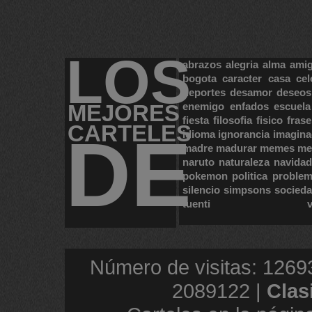
LOS
abrazos
alegria
alma
ami
bogota
caracter
casa
cel
deportes
desamor
deseos
MEJORES
enemigo
enfados
escuela
fiesta
filosofia
fisico
frase
CARTELES
DE
idioma
ignorancia
imagina
madre
madurar
memes
me
naruto
naturaleza
navidad
pokemon
politica
proble
silencio
simpsons
socied
tuenti
Número de visitas: 1269
2089122 |
Clas