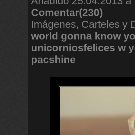
Añadido
25.04.2013 a 
Comentar(230)
Imágenes, Carteles y
world
gonna
know
yo
unicorniosfelices
w
y
pacshine