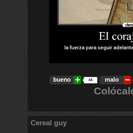
bueno
malo
44
Colócal
Cereal guy