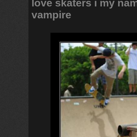
love
skaters
i
my
na
vampire