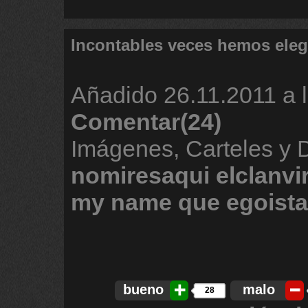
Incontables veces hemos ele
Añadido
26.11.2011 a 
Comentar(24)
Imágenes, Carteles y 
nomiresaqui
elclanvi
my
name
que
egoista
bueno
malo
28