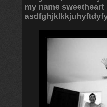
my
name
sweetheart
asdfghjklkkjuhyftdyf