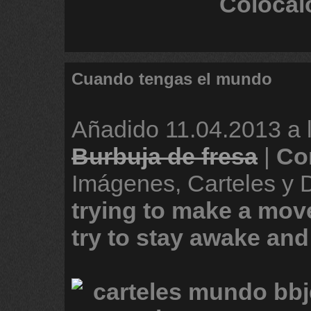
Colócal
Cuando tengas el mundo
Añadido
11.04.2013 a 
Burbuja de fresa
|
Co
Imágenes, Carteles y
trying
to
make
a
mov
try
to
stay
awake
and