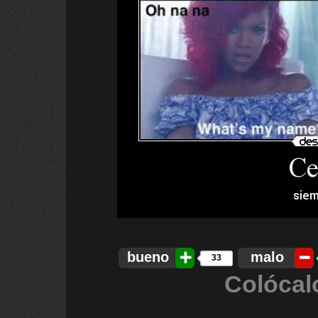
bueno
malo
33
Colócal