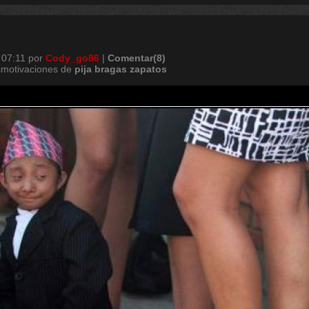
 07:11
por
Cody_go86
|
Comentar(8)
smotivaciones de
pija
bragas
zapatos