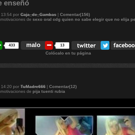
te enseñó
 13:54
por
Caja_de_Gambas
|
Comentar(156)
smotivaciones de
sexo
oral
cdg
quien
no
sabe
elegir
que
no
elija
p
malo
433
13
Colócalo en tu página
 14:20
por
TuMadre666
|
Comentar(12)
smotivaciones de
pija
tuenti
rubia