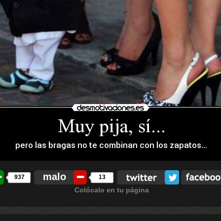
malo
937
13
Colócalo en tu página