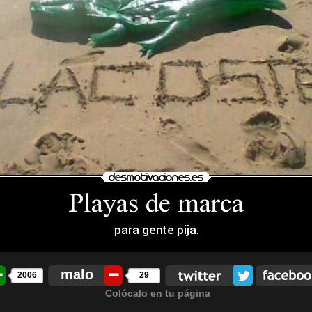
malo
2006
29
Colócalo en tu página