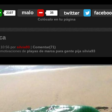
malo
2107
35
Colócalo en tu página
ca
 10:56
por
silvia93
|
Comentar(71)
smotivaciones de
playas
de
marca
para
gente
pija
silvia93