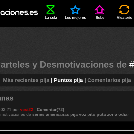
La cola
Los mejores
Sube
Aleatorio
arteles y Desmotivaciones de
Más recientes pija
|
Puntos pija
|
Comentarios pija
anas
 03:21
por
vesi22
|
Comentar(72)
smotivaciones de
series
americanas
pija
voz
pito
puta
zorra
odiar