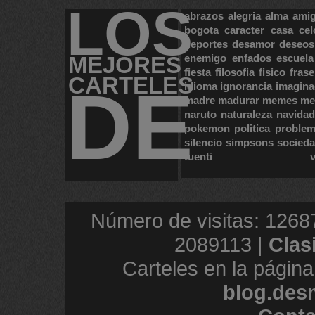
LOS
abrazos
alegria
alma
ami
bogota
caracter
casa
cel
deportes
desamor
deseos
MEJORES
enemigo
enfados
escuela
fiesta
filosofia
fisico
frase
CARTELES
DE
idioma
ignorancia
imagina
madre
madurar
memes
me
naruto
naturaleza
navidad
pokemon
politica
proble
silencio
simpsons
socied
tuenti
Número de visitas: 1268
2089113 |
Clas
Carteles en la página
blog.des