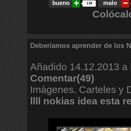
bueno
malo
136
Colócal
Deberíamos aprender de los N
Añadido
14.12.2013 a 
Comentar(49)
Imágenes, Carteles y
llll
nokias
idea
esta
r