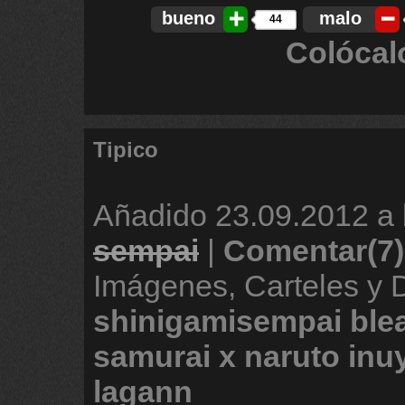
bueno
malo
44
Colócal
Tipico
Añadido
23.09.2012 a 
sempai
|
Comentar(7)
Imágenes, Carteles y
shinigamisempai
ble
samurai
x
naruto
inu
lagann