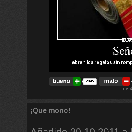
bueno
malo
2095
Coló
¡Que mono!
Añadido
29.10.2011 a 