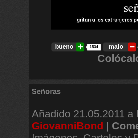
bueno
malo
1534
Colócal
Señoras
Añadido
21.05.2011 a 
GiovanniBond
|
Come
Imágenes, Carteles y 