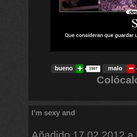
bueno
malo
1507
Colócal
I'm sexy and
Añadido
17.02.2012 a 