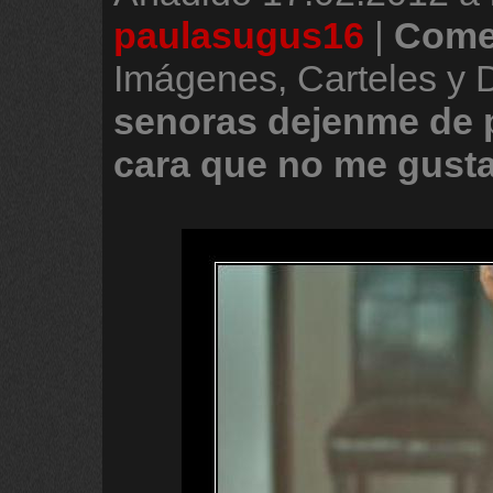
paulasugus16
|
Come
Imágenes, Carteles y 
senoras
dejenme
de
cara
que
no
me
gust