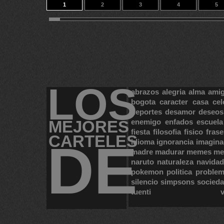
1
2
3
4
5
11
12
13
14
126
LOS
abrazos
alegria
alma
ami
bogota
caracter
casa
cel
deportes
desamor
deseos
MEJORES
enemigo
enfados
escuela
fiesta
filosofia
fisico
frase
CARTELES
DE
idioma
ignorancia
imagina
madre
madurar
memes
me
naruto
naturaleza
navidad
pokemon
politica
proble
silencio
simpsons
socied
tuenti