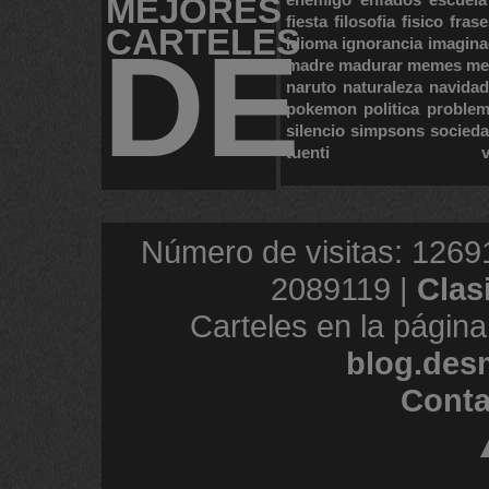
MEJORES
fiesta
filosofia
fisico
frase
CARTELES
DE
idioma
ignorancia
imagina
madre
madurar
memes
me
naruto
naturaleza
navidad
pokemon
politica
proble
silencio
simpsons
socied
tuenti
Número de visitas: 1269
2089119 |
Clas
Carteles en la página
blog.des
Conta