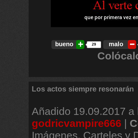
bueno
malo
29
Colócal
Los actos siempre resonarán
Añadido
19.09.2017 a 
godricvampire666
|
C
Imágenes, Carteles y