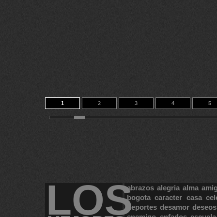
1
2
3
4
5
11
12
LOS
abrazos
alegria
alma
ami
bogota
caracter
casa
cel
deportes
desamor
deseos
enemigo
enfados
escuela