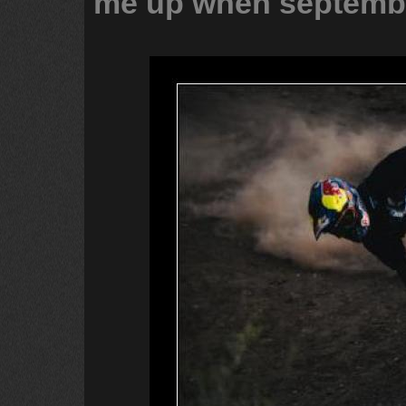
me
up
when
septemb