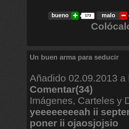
bueno
malo
173
Colócal
Un buen arma para seducir
Añadido
02.09.2013 a 
Comentar(34)
Imágenes, Carteles y 
yeeeeeeeeah
ii
septe
poner
ii
ojaosjojsio