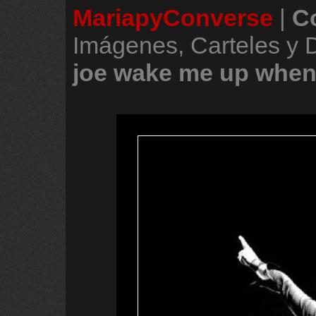
MariapyConverse
|
C
Imágenes, Carteles y
joe
wake
me
up
whe