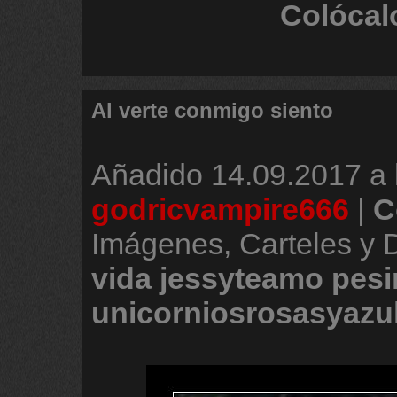
Colócal
Al verte conmigo siento
Añadido
14.09.2017 a 
godricvampire666
|
C
Imágenes, Carteles y
vida
jessyteamo
pes
unicorniosrosasyazu