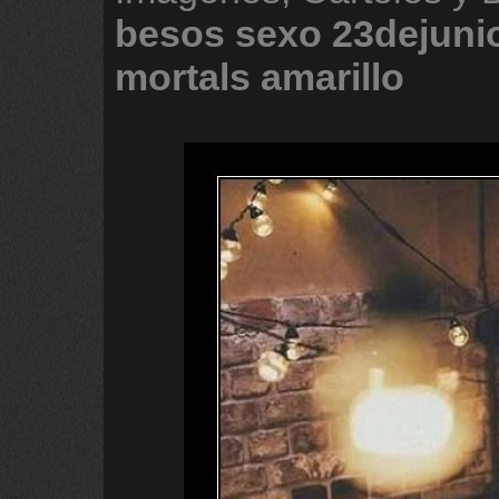
besos
sexo
23dejuni
mortals
amarillo