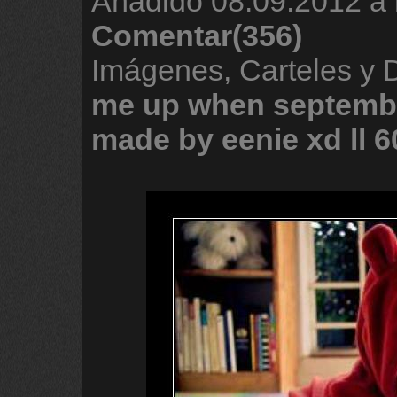
Añadido
08.09.2012 a 
Comentar(356)
Imágenes, Carteles y
me
up
when
septemb
made
by
eenie
xd
ll
6