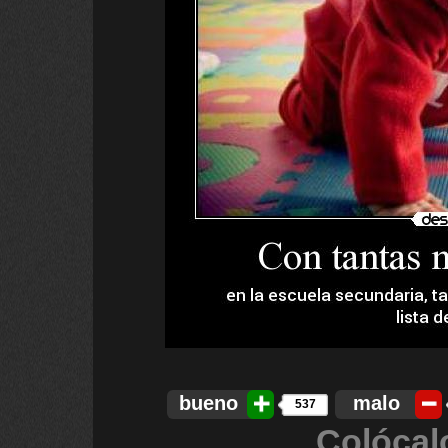
bueno
malo
537
Colócal