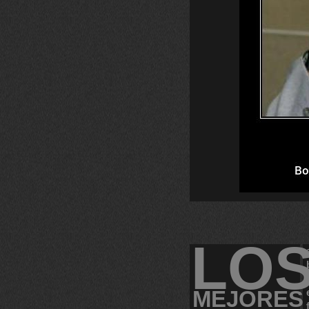
LO
MEJORES