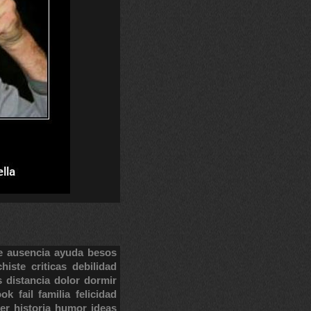
e
ausencia
ayuda
besos
chiste
criticas
debilidad
s
distancia
dolor
dormir
ook
fail
familia
felicidad
er
historia
humor
ideas