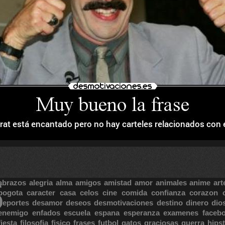
S
abrazos
alegria
alma
amigos
amistad
amor
animales
anime
art
bogota
caracter
casa
celos
cine
comida
confianza
corazon
deportes
desamor
deseos
desmotivaciones
destino
dinero
dio
enemigo
enfados
escuela
espana
esperanza
examenes
faceb
fiesta
filosofia
fisico
frases
futbol
gatos
graciosas
guerra
hipst