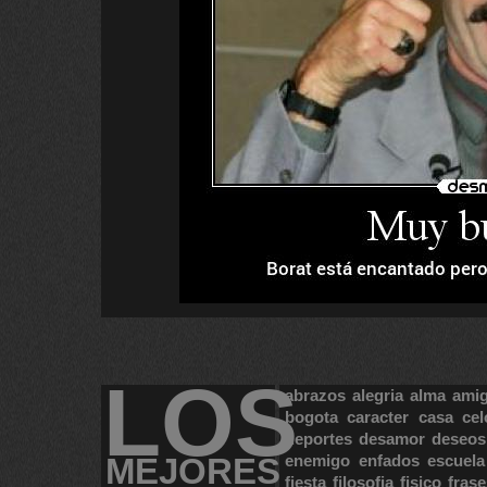
LOS
abrazos
alegria
alma
ami
bogota
caracter
casa
cel
deportes
desamor
deseos
MEJORES
enemigo
enfados
escuela
fiesta
filosofia
fisico
frase