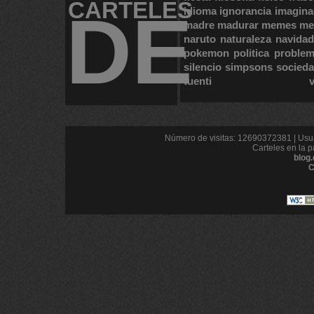
CARTELES
DE
idioma
ignorancia
imagina
madre
madurar
memes
me
naruto
naturaleza
navidad
pokemon
politica
proble
silencio
simpsons
socied
tuenti
Número de visitas: 12690372381 | Usua
Carteles en la p
blog
C