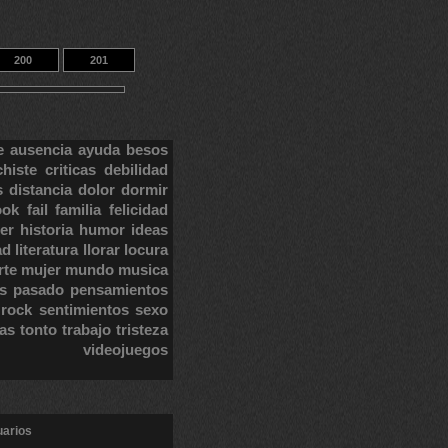
200
201
e
ausencia
ayuda
besos
chiste
criticas
debilidad
s
distancia
dolor
dormir
ook
fail
familia
felicidad
er
historia
humor
ideas
ad
literatura
llorar
locura
rte
mujer
mundo
musica
s
pasado
pensamientos
rock
sentimientos
sexo
tas
tonto
trabajo
tristeza
videojuegos
uarios