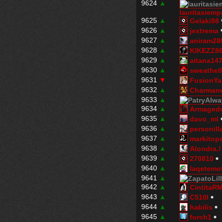
9624
▲
lauritasiemp
9625
▲
Gelaki98
9626
▲
jextrema
9627
▲
aniram28
9628
▲
KIKEZZ8
9629
▲
aitana14
9630
▲
sweathel
9631
▼
FusionYa
9632
▲
Charmand
9633
▲
9634
▲
Armaged
9635
▲
davo_ml
9636
▲
personill
9637
▲
markitop
9638
▲
Alondra.!
9639
▲
270810
9640
▲
laqetemo
9641
▲
9642
▲
CintitaR
9643
▲
C510I
9644
▲
habilis
9645
▲
forch1