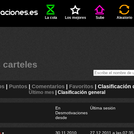
La cola
Los mejores
Sube
Aleatorio
 carteles
os
|
Puntos
|
Comentarios
|
Favoritos
|
Clasificación
Último mes
|
Clasificación general
En
Última sesión
Desmotivaciones
desde
30.11.2010
27.12.2011 a las 07:35
m