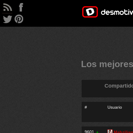
Los mejores
Compartid
#
Usuario
9601
▲
Mabzilia