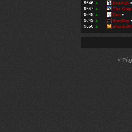
9646
▲
bea@26
9647
▲
The Simpl
9648
▲
Gaa
9649
▲
SumDay
9650
▲
elbarto2
< Pág