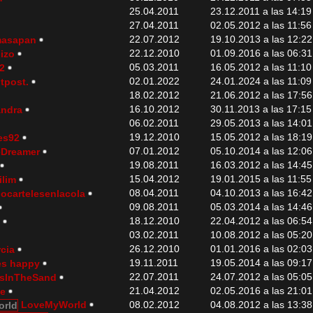
25.04.2011
23.12.2011 a las 14:19
27.04.2011
02.05.2012 a las 11:56
22.07.2012
19.10.2013 a las 12:22
masapan
22.12.2010
01.09.2016 a las 06:31
jizo
05.03.2011
16.05.2012 a las 11:10
12
02.01.2022
24.01.2024 a las 11:09
tpost.
18.02.2012
21.06.2012 a las 17:56
16.10.2012
30.11.2013 a las 17:15
andra
06.02.2011
29.05.2013 a las 14:01
19.12.2010
15.05.2012 a las 18:19
es92
07.01.2012
05.10.2014 a las 12:06
eDreamer
19.08.2011
16.03.2012 a las 14:45
15.04.2012
19.01.2015 a las 11:55
ilim
08.04.2011
04.10.2013 a las 16:42
ocartelesenlacola
09.08.2011
05.03.2014 a las 14:46
18.12.2010
22.04.2012 a las 06:54
6
03.02.2011
10.08.2012 a las 05:20
26.12.2010
01.01.2016 a las 02:03
rcia
19.11.2011
19.05.2014 a las 09:17
es happy
22.07.2011
24.07.2012 a las 05:05
tsInTheSand
21.04.2012
02.05.2016 a las 21:01
ue
LoveMyWorld
08.02.2012
04.08.2012 a las 13:38