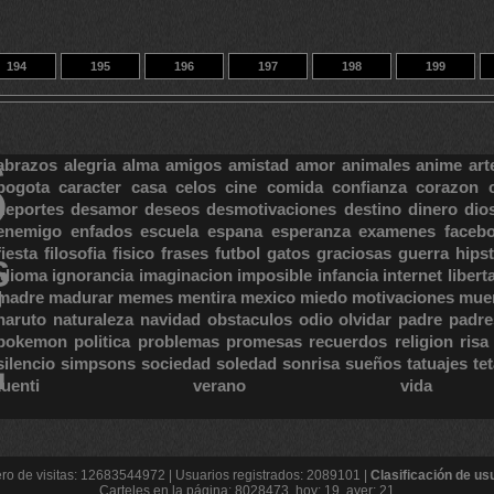
194
195
196
197
198
199
204
14
23388
S
abrazos
alegria
alma
amigos
amistad
amor
animales
anime
art
bogota
caracter
casa
celos
cine
comida
confianza
corazon
deportes
desamor
deseos
desmotivaciones
destino
dinero
dio
enemigo
enfados
escuela
espana
esperanza
examenes
faceb
fiesta
filosofia
fisico
frases
futbol
gatos
graciosas
guerra
hipst
S
E
idioma
ignorancia
imaginacion
imposible
infancia
internet
libert
madre
madurar
memes
mentira
mexico
miedo
motivaciones
mue
naruto
naturaleza
navidad
obstaculos
odio
olvidar
padre
padre
pokemon
politica
problemas
promesas
recuerdos
religion
risa
silencio
simpsons
sociedad
soledad
sonrisa
sueños
tatuajes
te
tuenti
verano
vida
o de visitas: 12683544972 | Usuarios registrados: 2089101 |
Clasificación de us
Carteles en la página: 8028473, hoy: 19, ayer: 21