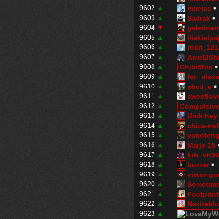
9602
▲
mireias
9603
▲
Sadrak
9604
▼
gelatina
9605
▲
iñakielpa
9606
▲
rodri_12
9607
▲
AmoElShi
9608
▲
ChibiShin
9609
▲
fati_alex
9610
▲
abcd_e
9611
▲
sweetlov
9612
▲
Compulsiv
9613
▲
Uruk hay
9614
▲
chica-nef
9615
▲
yonoteng
9616
▲
Marjo 15
9617
▲
kiki_vh9
9618
▲
buzzer
9619
▲
victor-ga
9620
▲
Sometim
9621
▲
Footprin
9622
▲
Nekitabl
9623
▲