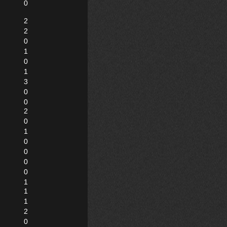
0
2
2
0
1
0
1
3
0
0
2
0
1
0
0
0
0
1
1
1
2
0