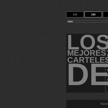
192
193
202
203
LO
MEJORES
CARTELE
D
Númer