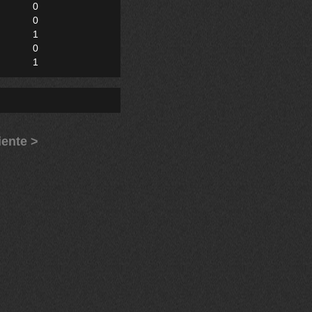
0
0
1
0
1
iente >