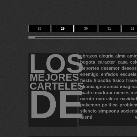
28
29
30
31
32
38
39
40
14
23387
LOS
abrazos
alegria
alma
ami
bogota
caracter
casa
cel
deportes
desamor
deseos
MEJORES
enemigo
enfados
escuela
fiesta
filosofia
fisico
frase
CARTELES
DE
idioma
ignorancia
imagina
madre
madurar
memes
me
naruto
naturaleza
navidad
pokemon
politica
proble
silencio
simpsons
socied
tuenti