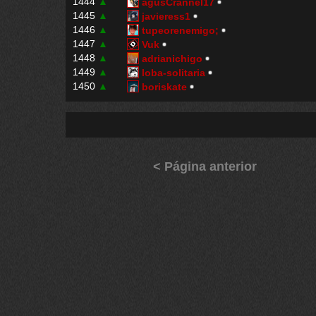
1444
▲
agusCrannel17
1445
▲
javieress1
1446
▲
tupeorenemigo;
1447
▲
Vuk
1448
▲
adrianichigo
1449
▲
loba-solitaria
1450
▲
boriskate
< Página anterior