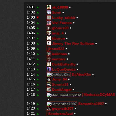
1401
▲
atp18898
1402
▲
Sonri
1403
▼
Lucky_rabbit
1404
▲
Vivi Franco
1405
▲
glorius69
1406
▲
anaj_4
1407
▲
tiburon
1408
▲
Jimmy The Rev Sullivan
1409
▲
jhona523
1410
▲
aaiinnaa
1411
▲
ventura
1412
▲
DarkButterfly
1413
▲
LoQueQueda
1414
▲
DaAisuKke
1415
▲
Jony_94
1416
▲
Sonnia91
1417
▲
DaniiAngel
1418
▲
MedusasDCyMAS
1419
▲
Samantha1997
1420
▲
gwyneth207
1421
▲
SombreroAzul