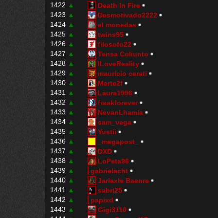
1422
▲
Death In Fire
1423
▲
Desmotivado2222
1424
▲
el monedas
1425
▲
twins95
1426
▲
filosofo22
1427
▲
Tensa Coliunto
1428
▲
ILoveReality
1429
▲
mauricio cerati
1430
▲
Marte2f
1431
▲
Laura1996
1432
▲
freakforever
1433
▲
NevanLhamia
1434
▲
sam_vega
1435
▲
Yustii
1436
▲
_megapost_
1437
▲
DXD
1438
▲
LoPeta96
1439
▲
gabrielacht
1440
▲
Jarlaxle Baenre
1441
▲
sabri25
1442
▲
papixd
1443
▲
Gigi3110