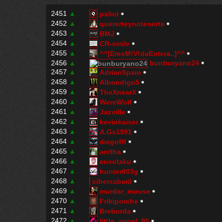
2451
▲
paliot
2452
▲
quererteynotenerte
2453
▲
BMJ
2454
▲
CR-smile
2455
▲
^^[EresM!V!daEntera..]^^
2456
▲
bunburyano24
2457
▲
AdrianSpain
2458
▲
Albondigo5
2459
▲
TheXnearX
2460
▲
WereWolf
2461
▲
JaxviIIe
2462
▲
kevinkaiser
2463
▲
A.Gs1991
2464
▲
diegofff
2465
▲
anitha
2466
▲
eneotaku
2467
▲
hunter003g
2468
▲
ciberxabaril
2469
▲
murder_mouse
2470
▲
Frikiporche
2471
▲
Breburda
2472
▲
little_angel_95