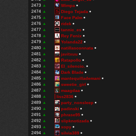
2473
▲
Wimpa
2474
▲
Diego Tejada
2475
▲
Face Palm
2476
▲
ridek
2477
▲
tannic_es
2478
▲
Rey Fenix
2479
▲
Yolanda22
2480
▲
natillasconnata
2481
▲
javitxuu
2482
▲
Ratapollo
2483
▲
El_silencio.
2484
▲
Dark Blade
2485
▲
mantequillademani
2486
▲
sweetie_girl
2487
▲
maagdaa
2488
▲
liss2836
2489
▲
party_nonsleep
2490
▲
padinski
2491
▲
phrase95
2492
▲
slipknotizada
2493
▲
xopy
2494
▲
silvia389