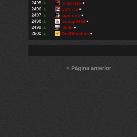
2495
▲
lokacrazy
2496
▲
CoNiiTo
2497
▲
siperono
2498
▲
mariap0418
2499
▲
lalalo
2500
▲
OneDirection
< Página anterior