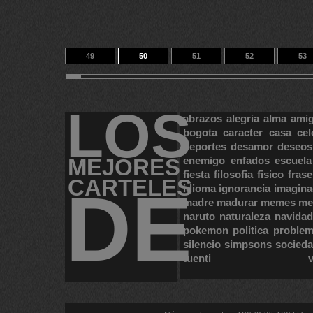
49
50
51
52
53
59
60
61
14
23387
LOS
abrazos
alegria
alma
ami
bogota
caracter
casa
cel
deportes
desamor
deseos
MEJORES
enemigo
enfados
escuela
fiesta
filosofia
fisico
frase
CARTELES
DE
idioma
ignorancia
imagina
madre
madurar
memes
me
naruto
naturaleza
navidad
pokemon
politica
proble
silencio
simpsons
socied
tuenti