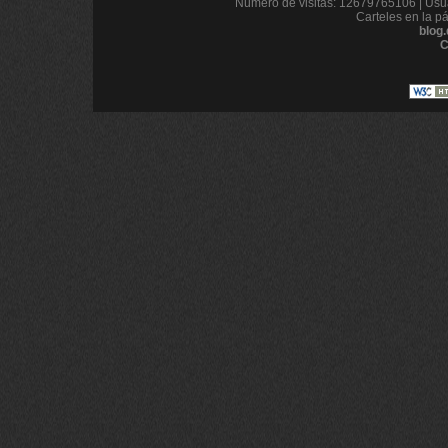
Número de visitas: 12679765106 | Usua
Carteles en la p
blog
C