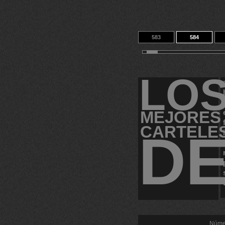
583
584
593
594
LO
MEJORES
CARTELE
D
Númer