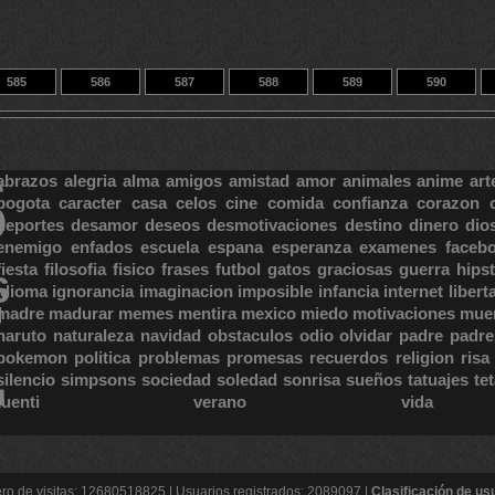
585
586
587
588
589
590
595
14
23388
S
abrazos
alegria
alma
amigos
amistad
amor
animales
anime
art
bogota
caracter
casa
celos
cine
comida
confianza
corazon
deportes
desamor
deseos
desmotivaciones
destino
dinero
dio
enemigo
enfados
escuela
espana
esperanza
examenes
faceb
fiesta
filosofia
fisico
frases
futbol
gatos
graciosas
guerra
hipst
S
E
idioma
ignorancia
imaginacion
imposible
infancia
internet
libert
madre
madurar
memes
mentira
mexico
miedo
motivaciones
mue
naruto
naturaleza
navidad
obstaculos
odio
olvidar
padre
padre
pokemon
politica
problemas
promesas
recuerdos
religion
risa
silencio
simpsons
sociedad
soledad
sonrisa
sueños
tatuajes
te
tuenti
verano
vida
o de visitas: 12680518825 | Usuarios registrados: 2089097 |
Clasificación de us