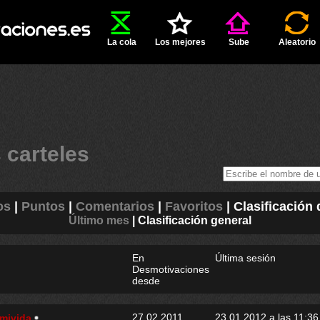
La cola
Los mejores
Sube
Aleatorio
 carteles
os
|
Puntos
|
Comentarios
|
Favoritos
|
Clasificación
Último mes
|
Clasificación general
En
Última sesión
Desmotivaciones
desde
27.02.2011
23.01.2012 a las 11:36
nmivida