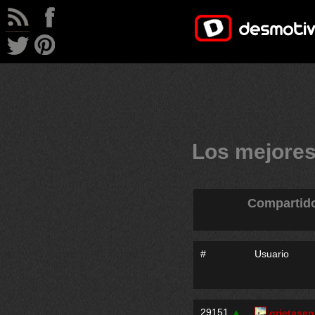
Los mejores
Compartid
#
Usuario
29151
▲
grietase