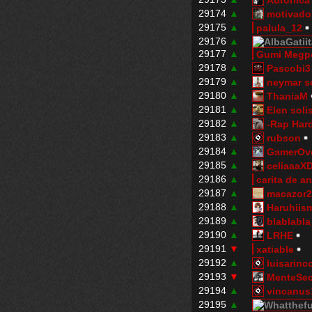
29174
▲
motivado
29175
▲
palula_12
29176
▲
29177
▲
Gumi Megpo
29178
▲
Pascobi3
29179
▲
neymar s
29180
▲
ThaniaM
29181
▲
Elen soli
29182
▲
-Rap Har
29183
▲
rubson
29184
▲
GamerOv
29185
▲
celiaaaX
29186
▲
carita de a
29187
▲
macazor
29188
▲
Haruhiis
29189
▲
blablabl
29190
▲
LRHE
29191
▼
xatiable
29192
▲
luisarinc
29193
▼
MenteSe
29194
▲
vincanus
29195
▲