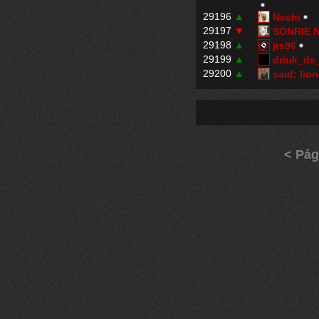
29196
▲
Neshi
29197
▼
SONRIE 
29198
▲
jrs96
29199
▲
driuk_de
29200
▲
said: lio
< Pág