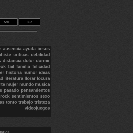
591
592
e
ausencia
ayuda
besos
chiste
criticas
debilidad
s
distancia
dolor
dormir
ook
fail
familia
felicidad
er
historia
humor
ideas
ad
literatura
llorar
locura
rte
mujer
mundo
musica
s
pasado
pensamientos
rock
sentimientos
sexo
tas
tonto
trabajo
tristeza
videojuegos
uarios