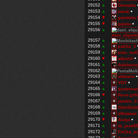
29152
▲
Orimatta
29153
▲
mosk
29154
▼
gemmita 
29155
▼
jujusa
29156
▲
dani_elquet
29157
▲
29158
▲
pakita_3
29159
▲
ines_not
29160
▼
albertrf
29161
▲
Adolesc
29162
▲
29163
▲
aldeana
29164
▲
YOY
29165
▲
quepenat
29166
▼
Rose.gr9
29167
▲
jandro_1
29168
▲
GianGala
29169
▲
albaaaaa
29170
▼
Asiqa
29171
▲
dj_jose6
29172
▲
PeCke_p
29173
▲
Auroriica