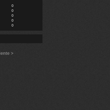
0
0
0
0
0
iente >