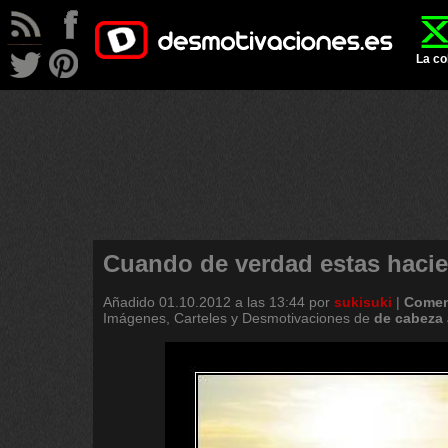
La co
Cuando de verdad estas haci
Añadido
01.10.2012 a las 13:44
por
sukisuki
|
Comen
Imágenes, Carteles y Desmotivaciones de
de
cabeza