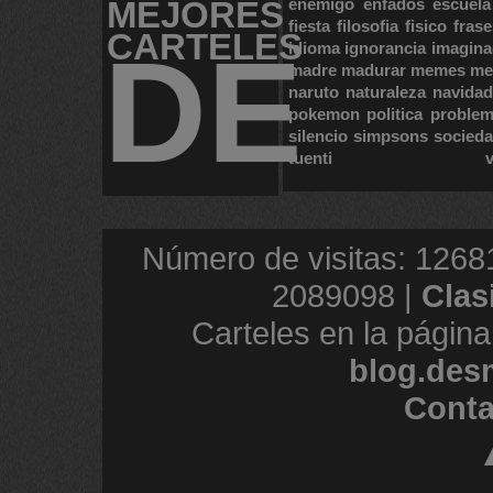
MEJORES
enemigo
enfados
escuela
fiesta
filosofia
fisico
frase
CARTELES
DE
idioma
ignorancia
imagina
madre
madurar
memes
me
naruto
naturaleza
navidad
pokemon
politica
proble
silencio
simpsons
socied
tuenti
Número de visitas: 1268
2089098 |
Clas
Carteles en la página
blog.des
Conta