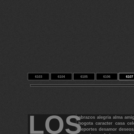
6103
6104
6105
6106
6107
6113
6114
6115
14
9433
LOS
abrazos
alegria
alma
ami
bogota
caracter
casa
cel
deportes
desamor
deseos