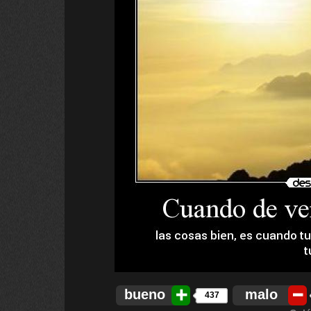
bueno
malo
437