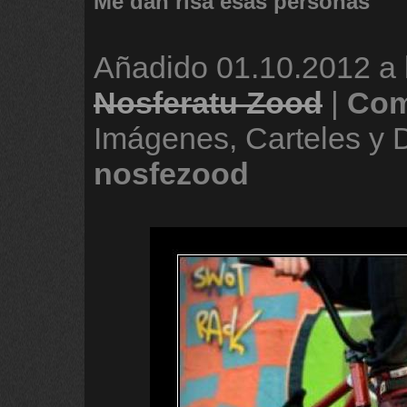
Me dan risa esas personas
Añadido
01.10.2012 a 
Nosferatu Zood
|
Com
Imágenes, Carteles y 
nosfezood