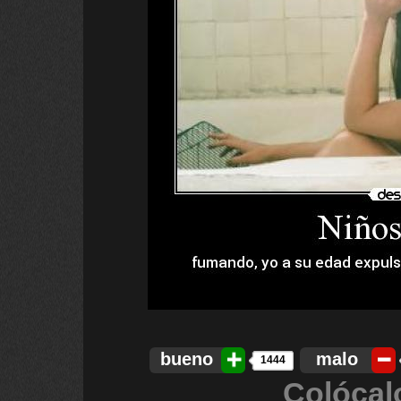
bueno
malo
1444
Colócal