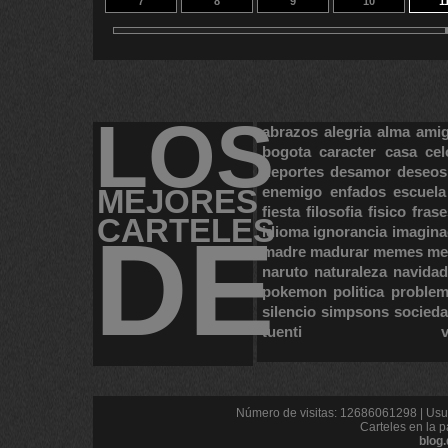
7
8
9
10
1
17
18
13
14
2
LOS
abrazos
alegria
alma
ami
bogota
caracter
casa
cel
deportes
desamor
deseos
MEJORES
enemigo
enfados
escuela
fiesta
filosofia
fisico
frase
CARTELES
DE
idioma
ignorancia
imagina
madre
madurar
memes
me
naruto
naturaleza
navidad
pokemon
politica
proble
silencio
simpsons
socied
tuenti
Número de visitas: 12686061298 | Usua
Carteles en la p
blog