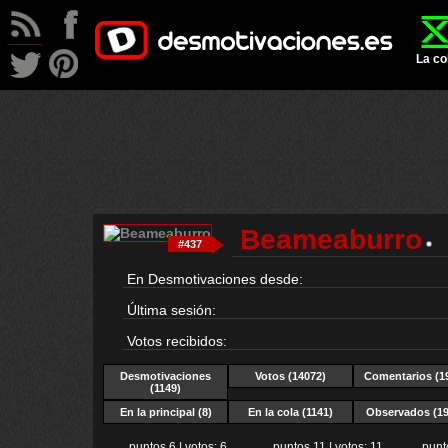
La co
Beameaburro
#437
En Desmotivaciones desde:
Última sesión:
Votos recibidos:
Desmotivaciones
Votos (14072)
Comentarios (1
(1149)
En la principal (8)
En la cola (1141)
Observados (19
puntos 6 | votos: 6
puntos 11 | votos: 11
punt