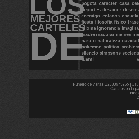
LOS
bogota
caracter
casa
cel
deportes
desamor
deseos
MEJORES
enemigo
enfados
escuela
fiesta
filosofia
fisico
frase
CARTELES
DE
idioma
ignorancia
imagina
madre
madurar
memes
me
naruto
naturaleza
navidad
pokemon
politica
proble
silencio
simpsons
socied
tuenti
Número de visitas: 12683975265 | Usua
Carteles en la p
blog
C