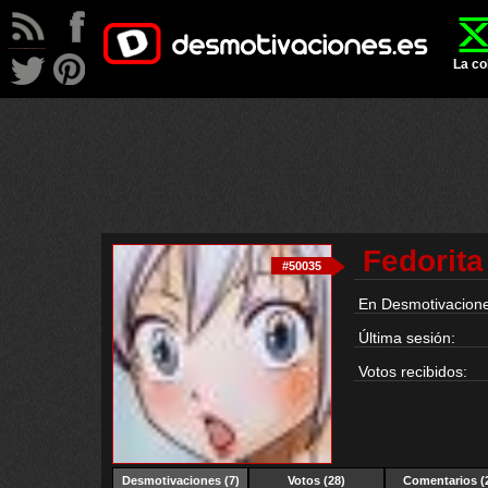
La co
Fedorita
#50035
En Desmotivacione
Última sesión:
Votos recibidos:
Desmotivaciones
(7)
Votos (28)
Comentarios (