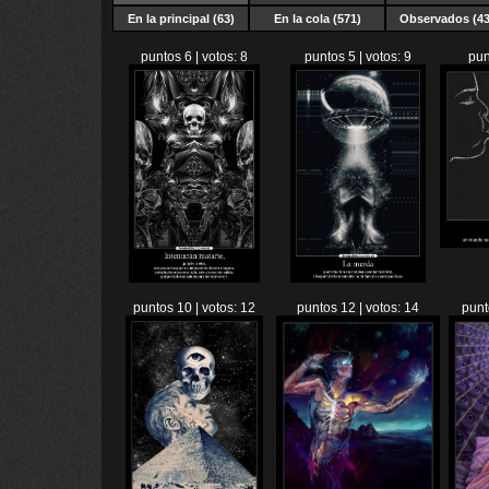
En la principal (63)
En la cola (571)
Observados (43
puntos 6 | votos: 8
puntos 5 | votos: 9
pun
puntos 10 | votos: 12
puntos 12 | votos: 14
punt