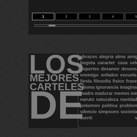
1
2
3
4
5
11
12
13
LOS
abrazos
alegria
alma
ami
bogota
caracter
casa
cel
deportes
desamor
deseos
MEJORES
enemigo
enfados
escuela
fiesta
filosofia
fisico
frase
CARTELES
DE
idioma
ignorancia
imagina
madre
madurar
memes
me
naruto
naturaleza
navidad
pokemon
politica
proble
silencio
simpsons
socied
tuenti