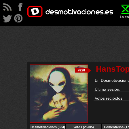
La co
HansTop
#228
En Desmotivacione
Última sesión:
Votos recibidos:
Desmotivaciones (634)
Votos (25705)
Comentarios (17