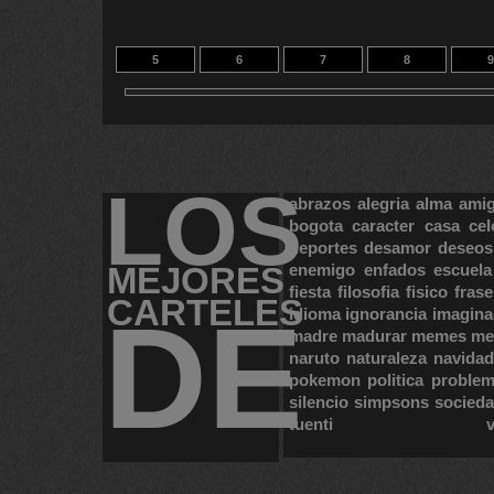
5
6
7
8
9
15
16
13
LOS
abrazos
alegria
alma
ami
bogota
caracter
casa
cel
deportes
desamor
deseos
MEJORES
enemigo
enfados
escuela
fiesta
filosofia
fisico
frase
CARTELES
DE
idioma
ignorancia
imagina
madre
madurar
memes
me
naruto
naturaleza
navidad
pokemon
politica
proble
silencio
simpsons
socied
tuenti