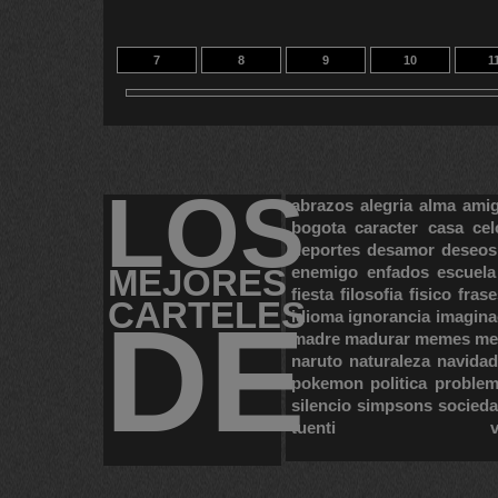
7
8
9
10
1
17
18
13
14
1
LOS
abrazos
alegria
alma
ami
bogota
caracter
casa
cel
deportes
desamor
deseos
MEJORES
enemigo
enfados
escuela
fiesta
filosofia
fisico
frase
CARTELES
DE
idioma
ignorancia
imagina
madre
madurar
memes
me
naruto
naturaleza
navidad
pokemon
politica
proble
silencio
simpsons
socied
tuenti