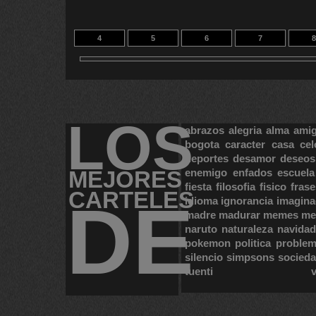
4
5
6
7
8
14
15
LOS
abrazos
alegria
alma
ami
bogota
caracter
casa
cel
deportes
desamor
deseos
MEJORES
enemigo
enfados
escuela
fiesta
filosofia
fisico
frase
CARTELES
DE
idioma
ignorancia
imagina
madre
madurar
memes
me
naruto
naturaleza
navidad
pokemon
politica
proble
silencio
simpsons
socied
tuenti