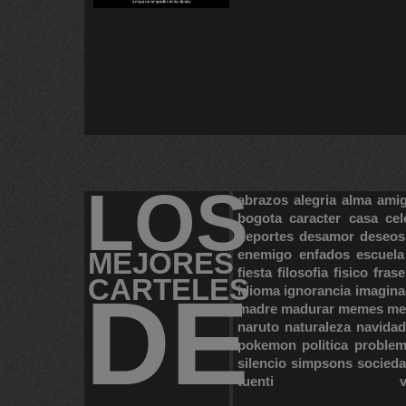
LOS
abrazos
alegria
alma
ami
bogota
caracter
casa
cel
deportes
desamor
deseos
MEJORES
enemigo
enfados
escuela
fiesta
filosofia
fisico
frase
CARTELES
DE
idioma
ignorancia
imagina
madre
madurar
memes
me
naruto
naturaleza
navidad
pokemon
politica
proble
silencio
simpsons
socied
tuenti