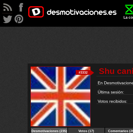
La co
Shu can
#3332
En Desmotivacione
Última sesión:
Votos recibidos:
Desmotivaciones
(235)
Votos (17)
Comentarios (2