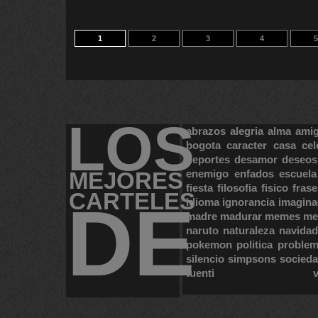
1
2
3
4
5
LOS
abrazos
alegria
alma
ami
bogota
caracter
casa
cel
deportes
desamor
deseos
MEJORES
enemigo
enfados
escuela
fiesta
filosofia
fisico
frase
CARTELES
DE
idioma
ignorancia
imagina
madre
madurar
memes
me
naruto
naturaleza
navidad
pokemon
politica
proble
silencio
simpsons
socied
tuenti