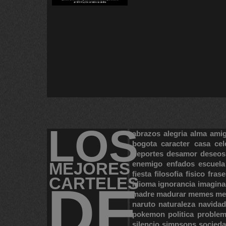
LOS
abrazos
alegria
alma
ami
bogota
caracter
casa
cel
deportes
desamor
deseos
MEJORES
enemigo
enfados
escuela
fiesta
filosofia
fisico
frase
CARTELES
DE
idioma
ignorancia
imagina
madre
madurar
memes
me
naruto
naturaleza
navidad
pokemon
politica
proble
silencio
simpsons
socied