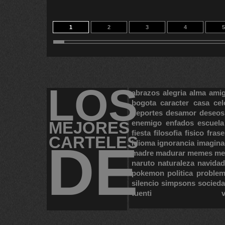
1
2
3
4
5
11
12
13
14
32
LOS
abrazos
alegria
alma
ami
bogota
caracter
casa
cel
deportes
desamor
deseos
MEJORES
enemigo
enfados
escuela
fiesta
filosofia
fisico
frase
CARTELES
DE
idioma
ignorancia
imagina
madre
madurar
memes
me
naruto
naturaleza
navidad
pokemon
politica
proble
silencio
simpsons
socied
tuenti