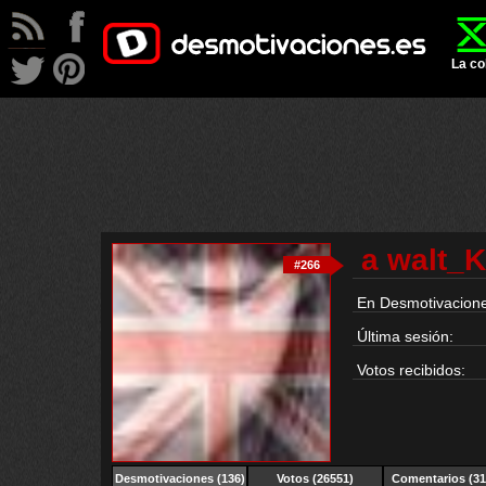
La co
a walt_K
#266
En Desmotivacione
Última sesión:
Votos recibidos:
Desmotivaciones
(136)
Votos (26551)
Comentarios (31