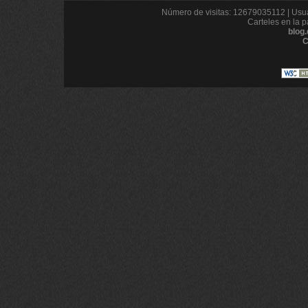
Número de visitas: 12679035112 | Usua
Carteles en la p
blog
C