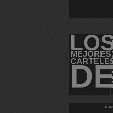
LO
MEJORES
CARTELE
D
Númer