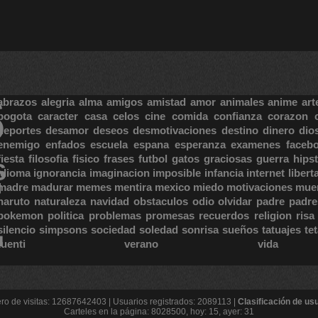
S
abrazos
alegria
alma
amigos
amistad
amor
animales
anime
art
bogota
caracter
casa
celos
cine
comida
confianza
corazon
deportes
desamor
deseos
desmotivaciones
destino
dinero
dio
enemigo
enfados
escuela
espana
esperanza
examenes
faceb
fiesta
filosofia
fisico
frases
futbol
gatos
graciosas
guerra
hipst
S
E
idioma
ignorancia
imaginacion
imposible
infancia
internet
libert
madre
madurar
memes
mentira
mexico
miedo
motivaciones
mue
naruto
naturaleza
navidad
obstaculos
odio
olvidar
padre
padre
pokemon
politica
problemas
promesas
recuerdos
religion
risa
silencio
simpsons
sociedad
soledad
sonrisa
sueños
tatuajes
te
tuenti
verano
vida
o de visitas: 12687642403 | Usuarios registrados: 2089113 |
Clasificación de us
Carteles en la página: 8028500, hoy: 15, ayer: 31