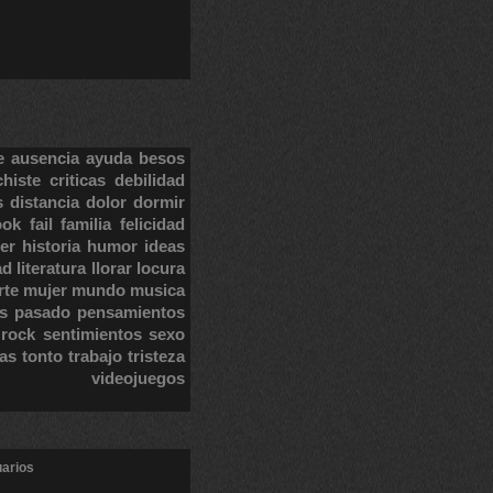
e
ausencia
ayuda
besos
chiste
criticas
debilidad
s
distancia
dolor
dormir
ook
fail
familia
felicidad
er
historia
humor
ideas
ad
literatura
llorar
locura
rte
mujer
mundo
musica
s
pasado
pensamientos
rock
sentimientos
sexo
tas
tonto
trabajo
tristeza
videojuegos
uarios