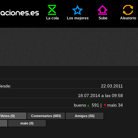
La cola
Los mejores
Sube
Aleatorio
desde:
22.03.2011
18.07.2014 a las 09:58
bueno
▲
591 |
▼
malo 34
Votos
(0)
Comentarios (683)
Amigos (55)
malo (0)