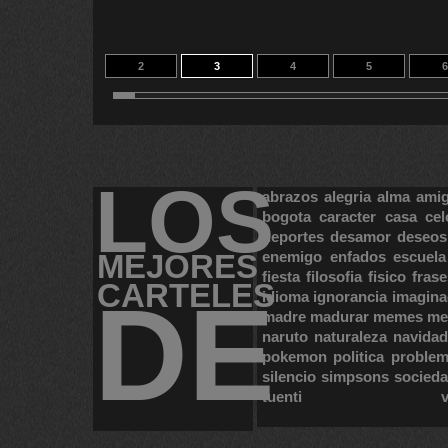
2
3
4
5
6
12
13
13
14
22
LOS
abrazos
alegria
alma
ami
bogota
caracter
casa
cel
deportes
desamor
deseos
MEJORES
enemigo
enfados
escuela
fiesta
filosofia
fisico
frase
CARTELES
DE
idioma
ignorancia
imagina
madre
madurar
memes
me
naruto
naturaleza
navidad
pokemon
politica
proble
silencio
simpsons
socied
tuenti