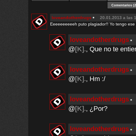
Comentarios
(2
loveandotherdrugs
20.01.2013 a las 
Eeeeeeeeeeh puto plagiador!! Yo tengo ese
loveandotherdrugs
@
[K].
, Que no te enti
loveandotherdrugs
@
[K].
, Hm :/
loveandotherdrugs
@
[K].
, ¿Por?
loveandotherdrugs