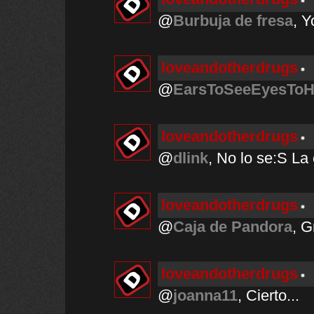
@
Burbuja de fresa
, Y
loveandotherdrugs
@
EarsToSeeEyesToH
loveandotherdrugs
@
dlink
, No lo se:S La
loveandotherdrugs
@
Caja de Pandora
, G
loveandotherdrugs
@
joanna11
, Cierto...