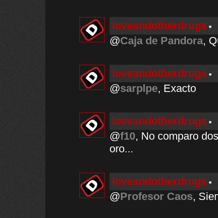
loveandotherdrugs
@
Caja de Pandora
, Q
loveandotherdrugs
@
sarplpe
, Exacto
loveandotherdrugs
@
f10
, No comparo dos
oro...
loveandotherdrugs
@
Profesor Caos
, Sie