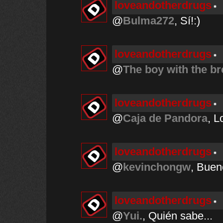
loveandotherdrugs
@
Bulma272
, Sí!:)
loveandotherdrugs
@
The boy with the b
loveandotherdrugs
@
Caja de Pandora
, L
loveandotherdrugs
@
kevinchongw
, Buen
loveandotherdrugs
@
Yui.
, Quién sabe...