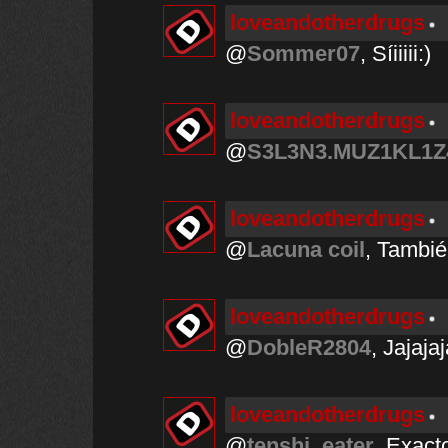
loveandotherdrugs
@
Sommer07
, Síiiiii:)
loveandotherdrugs
@
S3L3N3.MUZ1KL1Z
loveandotherdrugs
@
Lacuna coil
, Tambié
loveandotherdrugs
@
DobleR2804
, Jajajaj
loveandotherdrugs
@
tenshi_eater
, Exact