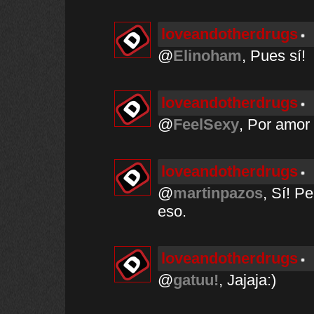
loveandotherdrugs
@
Elinoham
, Pues sí!
loveandotherdrugs
@
FeelSexy
, Por amor 
loveandotherdrugs
@
martinpazos
, Sí! P
eso.
loveandotherdrugs
@
gatuu!
, Jajaja:)