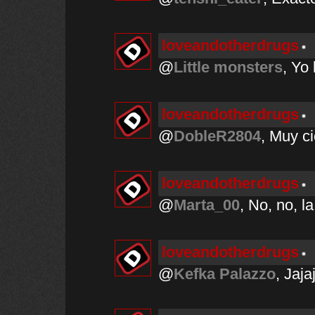
loveandotherdrugs
@
Little monsters
, Yo 
loveandotherdrugs
@
DobleR2804
, Muy ci
loveandotherdrugs
@
Marta_00
, No, no, la
loveandotherdrugs
@
Kefka Palazzo
, Jaja