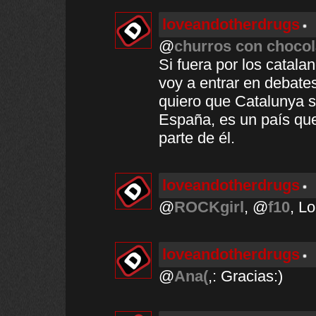
loveandotherdrugs
@
churros con chocol
Si fuera por los catal
voy a entrar en debates
quiero que Catalunya s
España, es un país qu
parte de él.
loveandotherdrugs
@
ROCKgirl
, @
f10
, Lo
loveandotherdrugs
@
Ana(
,: Gracias:)