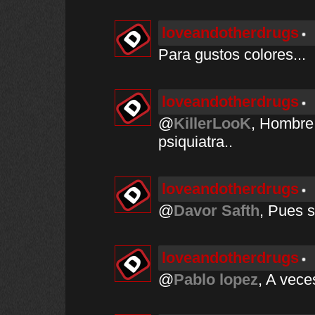
loveandotherdrugs
Para gustos colores...
loveandotherdrugs
@
KillerLooK
, Hombre 
psiquiatra..
loveandotherdrugs
@
Davor Safth
, Pues s
loveandotherdrugs
@
Pablo lopez
, A veces