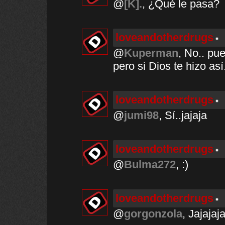
@
[K].
, ¿Qué le pasa?
loveandotherdrugs
@
Kuperman
, No.. pu
pero si Dios te hizo así
loveandotherdrugs
@
jumi98
, Sí..jajaja
loveandotherdrugs
@
Bulma272
, :)
loveandotherdrugs
@
gorgonzola
, Jajajaj