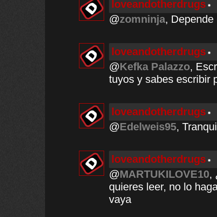
loveandotherdrugs
@
zomninja
, Depende 
loveandotherdrugs
@
Kefka Palazzo
, Escr
tuyos y sabes escribir 
loveandotherdrugs
@
Edelweis95
, Tranqui
loveandotherdrugs
@
MARTUKILOVE10
,
quieres leer, no lo ha
vaya