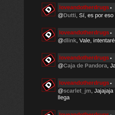
loveandotherdrugs
@
Dutti
, Sí, es por eso
loveandotherdrugs
@
dlink
, Vale, intentaré
loveandotherdrugs
@
Caja de Pandora
, J
loveandotherdrugs
@
scarlet_jm
, Jajajaja
llega
loveandotherdrugs