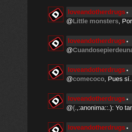
loveandotherdrugs
@
Little monsters
, Po
loveandotherdrugs
@
Cuandosepierdeun
loveandotherdrugs
@
comecoco
, Pues sí.
loveandotherdrugs
@
(.
,:anonima::.): Yo ta
loveandotherdrugs