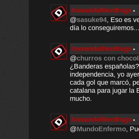
loveandotherdrugs
@
sasuke94
, Eso es v
día lo conseguiremos..
loveandotherdrugs
@
churros con chocol
¿Banderas españolas? 
independencia, yo ayer
cada gol que marcó, pe
catalana para jugar la 
mucho.
loveandotherdrugs
@
MundoEnfermo
, Pu