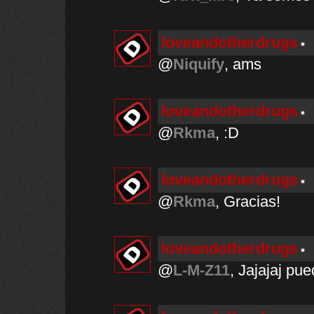
loveandotherdrugs
@
Niquify
, ams
loveandotherdrugs
@
Rkma
, :D
loveandotherdrugs
@
Rkma
, Gracias!
loveandotherdrugs
@
L-M-Z11
, Jajajaj pue