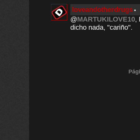
loveandotherdrugs
@
MARTUKILOVE10
,
dicho nada, "cariño".
Pági