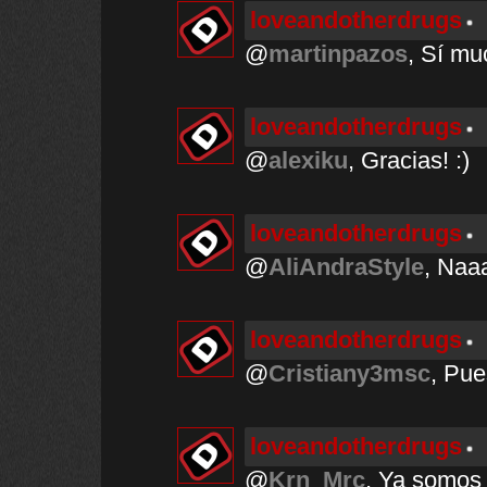
loveandotherdrugs
@
martinpazos
, Sí mu
loveandotherdrugs
@
alexiku
, Gracias! :)
loveandotherdrugs
@
AliAndraStyle
, Naa
loveandotherdrugs
@
Cristiany3msc
, Pue
loveandotherdrugs
@
Krn_Mrc
, Ya somos 