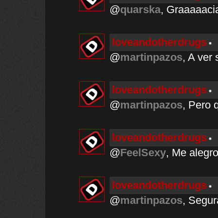
@
quarska
, Graaaaaci
loveandotherdrugs
@
martinpazos
, A ver 
loveandotherdrugs
@
martinpazos
, Pero 
loveandotherdrugs
@
FeelSexy
, Me alegro
loveandotherdrugs
@
martinpazos
, Segur