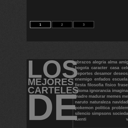
1
2
3
LOS
abrazos
alegria
alma
ami
bogota
caracter
casa
cel
deportes
desamor
deseos
MEJORES
enemigo
enfados
escuela
fiesta
filosofia
fisico
frase
CARTELES
DE
idioma
ignorancia
imagina
madre
madurar
memes
me
naruto
naturaleza
navidad
pokemon
politica
proble
silencio
simpsons
socied
tuenti