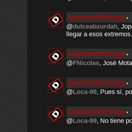
loveandotherdrugs
@
dulceabzurdah
, Jo
llegar a esos extremos
loveandotherdrugs
@
FNicolas
, José Mota.
loveandotherdrugs
@
Loca-99
, Pues sí, po
loveandotherdrugs
@
Loca-99
, No tiene p