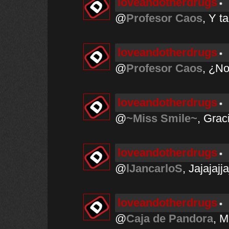
loveandotherdrugs
@
Profesor Caos
, Y t
loveandotherdrugs
@
Profesor Caos
, ¿No
loveandotherdrugs
@
~Miss Smile~
, Grac
loveandotherdrugs
@
lJancarloS
, Jajajajj
loveandotherdrugs
@
Caja de Pandora
, M