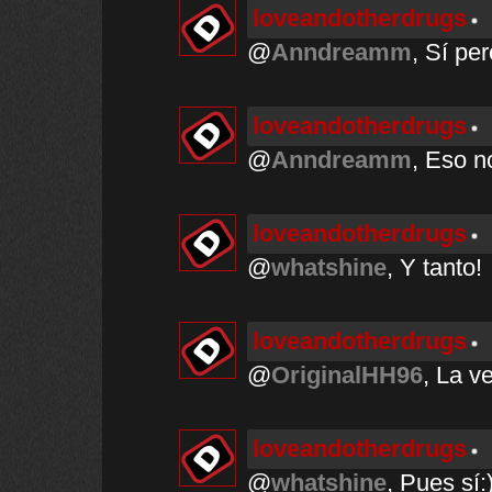
loveandotherdrugs
@
Anndreamm
, Sí pe
loveandotherdrugs
@
Anndreamm
, Eso n
loveandotherdrugs
@
whatshine
, Y tanto!
loveandotherdrugs
@
OriginalHH96
, La v
loveandotherdrugs
@
whatshine
, Pues sí:)