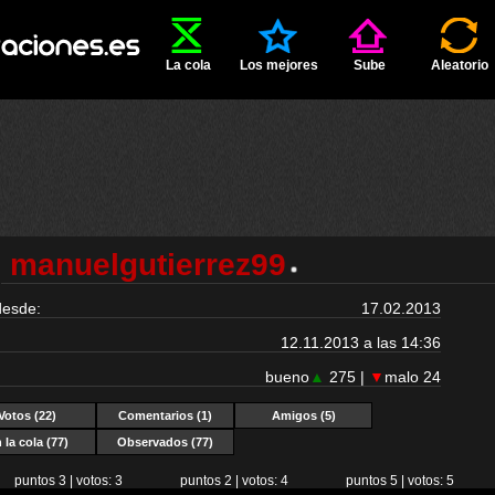
La cola
Los mejores
Sube
Aleatorio
manuelgutierrez99
desde:
17.02.2013
12.11.2013 a las 14:36
bueno
▲
275 |
▼
malo 24
Votos (22)
Comentarios (1)
Amigos (5)
 la cola (77)
Observados (77)
puntos 3 | votos: 3
puntos 2 | votos: 4
puntos 5 | votos: 5