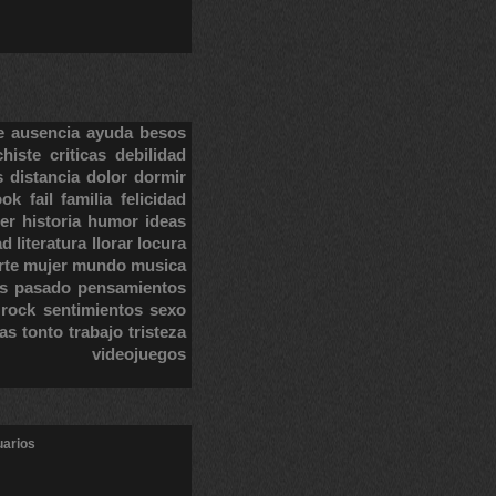
e
ausencia
ayuda
besos
chiste
criticas
debilidad
s
distancia
dolor
dormir
ook
fail
familia
felicidad
er
historia
humor
ideas
ad
literatura
llorar
locura
rte
mujer
mundo
musica
s
pasado
pensamientos
rock
sentimientos
sexo
tas
tonto
trabajo
tristeza
videojuegos
uarios