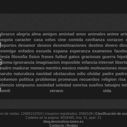
S
abrazos
alegria
alma
amigos
amistad
amor
animales
anime
art
bogota
caracter
casa
celos
cine
comida
confianza
corazon
deportes
desamor
deseos
desmotivaciones
destino
dinero
dio
enemigo
enfados
escuela
espana
esperanza
examenes
faceb
fiesta
filosofia
fisico
frases
futbol
gatos
graciosas
guerra
hipst
S
E
idioma
ignorancia
imaginacion
imposible
infancia
internet
libert
madre
madurar
memes
mentira
mexico
miedo
motivaciones
mue
naruto
naturaleza
navidad
obstaculos
odio
olvidar
padre
padre
pokemon
politica
problemas
promesas
recuerdos
religion
risa
silencio
simpsons
sociedad
soledad
sonrisa
sueños
tatuajes
te
tuenti
verano
vida
o de visitas: 12685152503 | Usuarios registrados: 2089109 |
Clasificación de us
Carteles en la página: 8028485, hoy: 31, ayer: 21
blog.desmotivaciones.es
Contacto
|
Reglas