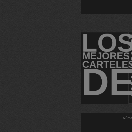
LO
MEJORES
CARTELE
D
Númer