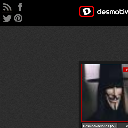
#
Desmotivaciones
(27)
V