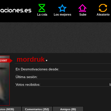
La cola
Los mejores
Sube
Aleatorio
mordruk
15587
En Desmotivaciones desde:
Última sesión:
Votos recibidos:
otos (6035)
Comentarios (252)
Amigos (85)