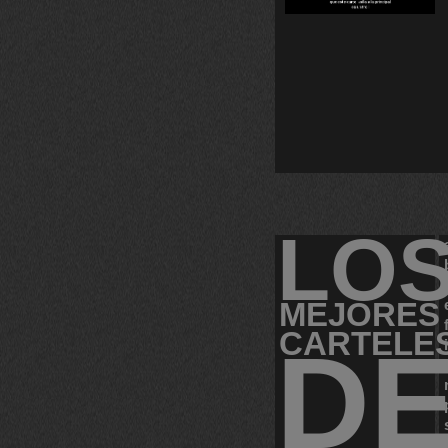
LO
MEJORES
CARTELE
D