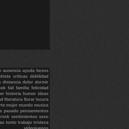
e
ausencia
ayuda
besos
chiste
criticas
debilidad
s
distancia
dolor
dormir
ook
fail
familia
felicidad
er
historia
humor
ideas
ad
literatura
llorar
locura
rte
mujer
mundo
musica
s
pasado
pensamientos
rock
sentimientos
sexo
tas
tonto
trabajo
tristeza
videojuegos