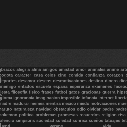
S
abrazos
alegria
alma
amigos
amistad
amor
animales
anime
art
bogota
caracter
casa
celos
cine
comida
confianza
corazon
deportes
desamor
deseos
desmotivaciones
destino
dinero
dio
enemigo
enfados
escuela
espana
esperanza
examenes
faceb
fiesta
filosofia
fisico
frases
futbol
gatos
graciosas
guerra
hipst
S
E
idioma
ignorancia
imaginacion
imposible
infancia
internet
libert
madre
madurar
memes
mentira
mexico
miedo
motivaciones
mue
naruto
naturaleza
navidad
obstaculos
odio
olvidar
padre
padre
pokemon
politica
problemas
promesas
recuerdos
religion
risa
silencio
simpsons
sociedad
soledad
sonrisa
sueños
tatuajes
te
tuenti
verano
vida