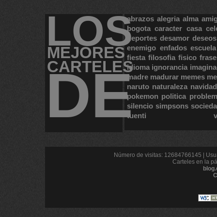
LOS
abrazos
alegria
alma
ami
bogota
caracter
casa
cel
deportes
desamor
deseos
MEJORES
enemigo
enfados
escuela
fiesta
filosofia
fisico
frase
CARTELES
DE
idioma
ignorancia
imagina
madre
madurar
memes
me
naruto
naturaleza
navidad
pokemon
politica
proble
silencio
simpsons
socied
tuenti
Número de visitas: 12684766145 | Usua
Carteles en la p
blog
C