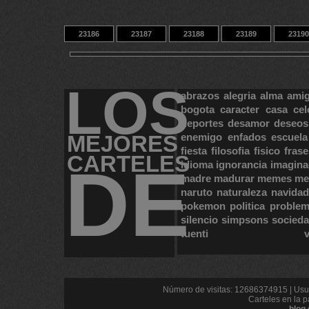
23186
23187
23188
23189
23190
23196
23197
23198
14
23388
LOS
abrazos
alegria
alma
ami
bogota
caracter
casa
cel
deportes
desamor
deseos
MEJORES
enemigo
enfados
escuela
fiesta
filosofia
fisico
frase
CARTELES
DE
idioma
ignorancia
imagina
madre
madurar
memes
me
naruto
naturaleza
navidad
pokemon
politica
proble
silencio
simpsons
socied
tuenti
Número de visitas: 12686374915 | Usua
Carteles en la p
blog