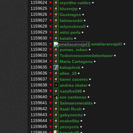
1159624
▼
reynitha valdes
1159625
▼
bluxerjrp
1159626
▼
Gustragos
1159627
▼
fatimoonkii
1159628
▼
rolyrocknroll
1159629
▼
mitzi perla
1159630
▼
katalis
1159631
▼
amaliacarvajal1
1159632
▼
pumas_ruben
1159633
▼
Todonoescomodeberiaser
1159634
▼
Maria Cartagena
1159635
▼
kakaplock
1159636
▼
allen_18
1159637
▼
karen caceres
1159638
▼
andrea skater
1159639
▼
natalheli96
1159640
▼
eze cardenas
1159641
▼
Salmaesmeralda
1159642
▼
Itaati Rush
1159643
▼
gabynenita
1159644
▼
esabellita
1159645
▼
yessycris
1159646
▼
kanade45