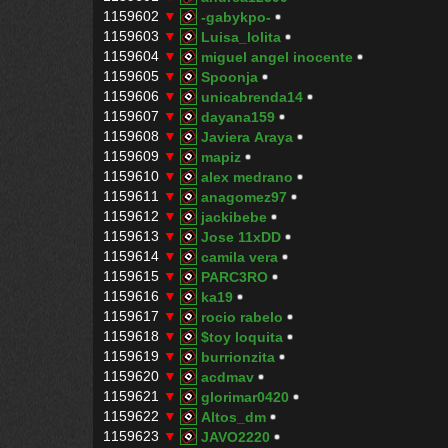
1159602
▼
-gabykpo-
1159603
▼
Luisa_lolita
1159604
▼
miguel angel inocente
1159605
▼
Spoonja
1159606
▼
unicabrenda14
1159607
▼
dayana159
1159608
▼
Javiera Araya
1159609
▼
mapiz
1159610
▼
alex medrano
1159611
▼
anagomez97
1159612
▼
jackibebe
1159613
▼
Jose 11xDD
1159614
▼
camila vera
1159615
▼
PARC3RO
1159616
▼
ka19
1159617
▼
rocio rabelo
1159618
▼
$toy loquita
1159619
▼
burrionzita
1159620
▼
acdmav
1159621
▼
glorimar0420
1159622
▼
Altos_dm
1159623
▼
JAVO2220