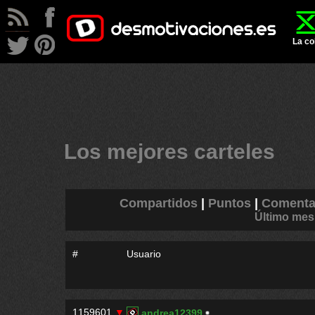
La co
Los mejores carteles
Compartidos
|
Puntos
|
Comenta
Último mes
#
Usuario
1159601
▼
andrea12399