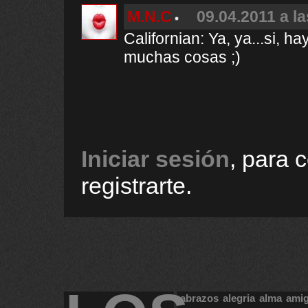
M.N.C
09.04.2011 a l
Californian: Ya, ya...si, h
muchas cosas ;)
Iniciar sesión
, para 
registrarte.
abrazos
alegria
alma
ami