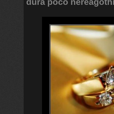
dura
poco
nereagoth