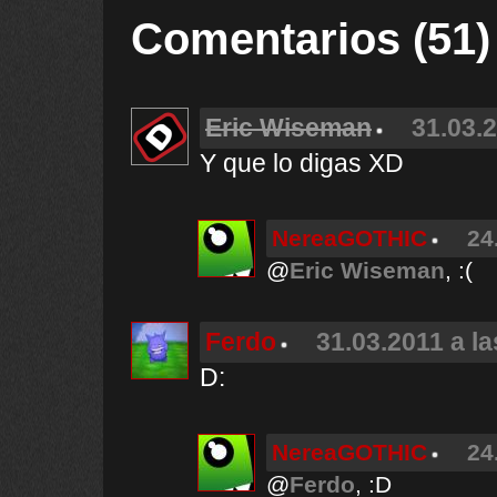
Comentarios (51)
Eric Wiseman
31.03.2
Y que lo digas XD
NereaGOTHIC
24
@
Eric Wiseman
, :(
Ferdo
31.03.2011 a la
D:
NereaGOTHIC
24
@
Ferdo
, :D