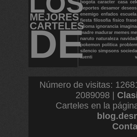
LOS
bogota
caracter
casa
cel
deportes
desamor
deseos
MEJORES
enemigo
enfados
escuela
fiesta
filosofia
fisico
frase
CARTELES
DE
idioma
ignorancia
imagina
madre
madurar
memes
me
naruto
naturaleza
navidad
pokemon
politica
proble
silencio
simpsons
socied
tuenti
Número de visitas: 1268
2089098 |
Clas
Carteles en la págin
blog.des
Conta