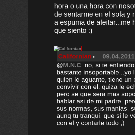
hora o una hora con nosot
de sentarme en el sofa y 
a espuma de afeitar...me 
que siento :)
Californian
09.04.2011
@
M.N.C
, no, si te entien
bastante insoportable...yo
quien le aguante, tiene un 
convivir con el. quiza le 
pero se que sera mas sopor
hablar asi de mi padre, per
sus normas, sus manias, su
aunq tu tranqui, que si le 
con el y contarle todo ;)