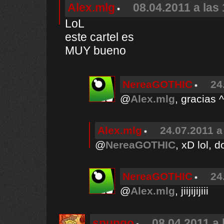
Alex.mlg
08.04.2011 a las
LoL
este cartel es
MUY bueno
NereaGOTHIC
24
@
Alex.mlg
, gracias 
Alex.mlg
24.07.2011 a
@
NereaGOTHIC
, xD lol, 
NereaGOTHIC
24
@
Alex.mlg
, jiijijijiii
spungo
08.04.2011 a 