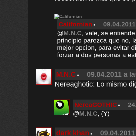
Californian
09.04.2011
@
M.N.C
, vale, se entiend
principio parezca que no, l
mejor opcion, para evitar 
forzar a dos personas a est
M.N.C
09.04.2011 a l
Nereaghotic: Lo mismo digo
NereaGOTHIC
24
@
M.N.C
, (Y)
dark khan
09.04.2011