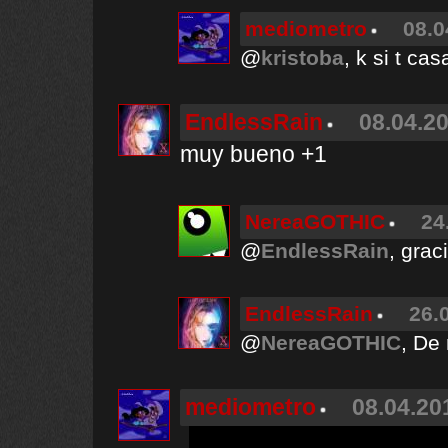
mediometro
08.0
@
kristoba
, k si t ca
EndlessRain
08.04.20
muy bueno +1
NereaGOTHIC
24
@
EndlessRain
, grac
EndlessRain
26.
@
NereaGOTHIC
, De
mediometro
08.04.20