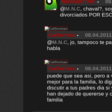
NereaGOTHIC
08
@
M.N.C
, chaval?, so
divorciados POR ES
Californian
08.04.2011
@
M.N.C
, jo, tampoco te p
habla
Californian
08.04.2011
puede que sea asi, pero a 
mejor para la familia, lo di
discutir a tus padres dia s
han dejado de quererse y 
familia