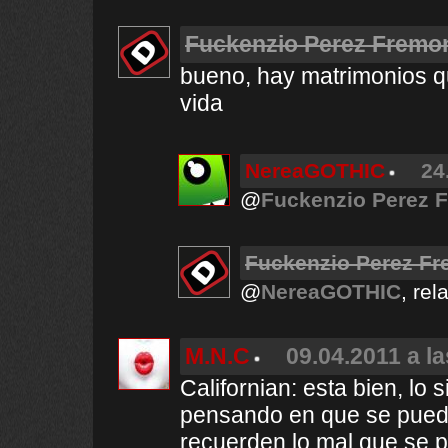
Fuckenzio Perez Fremo
bueno, hay matrimonios qu
vida
NereaGOTHIC
24
@
Fuckenzio Perez 
Fuckenzio Perez Fr
@
NereaGOTHIC
, re
M.N.C
09.04.2011 a l
Californian: esta bien, lo
pensando en que se puede
recuerden lo mal que se p