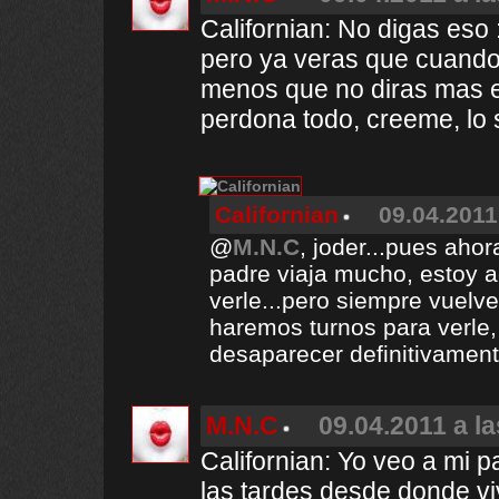
Californian: No digas eso
pero ya veras que cuando 
menos que no diras mas es
perdona todo, creeme, lo s
Californian
09.04.2011
@
M.N.C
, joder...pues aho
padre viaja mucho, estoy 
verle...pero siempre vuelve
haremos turnos para verle
desaparecer definitivament
M.N.C
09.04.2011 a la
Californian: Yo veo a mi p
las tardes desde donde v