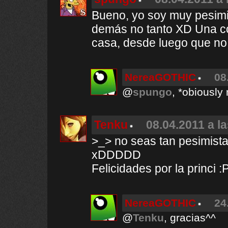
Bueno, yo soy muy pesimis
demás no tanto XD Una co
casa, desde luego que no 
NereaGOTHIC
08
@
spungo
, *obiousl
Tenku
08.04.2011 a l
>_> no seas tan pesimista 
xDDDDD
Felicidades por la princi :
NereaGOTHIC
24
@
Tenku
, gracias^^