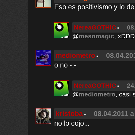
Eso es positivismo y lo de
NereaGOTHIC
08
@
mesomagic
, xD
mediometro
08.04.20
o no -.-
NereaGOTHIC
24
@
mediometro
, casi
kristoba
08.04.2011 a
no lo cojo...