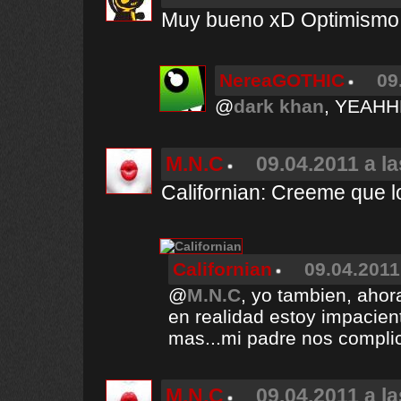
Muy bueno xD Optimismo a
NereaGOTHIC
09
@
dark khan
, YEAHH
M.N.C
09.04.2011 a l
Californian: Creeme que l
Californian
09.04.2011
@
M.N.C
, yo tambien, ahor
en realidad estoy impacien
mas...mi padre nos complic
M.N.C
09.04.2011 a l