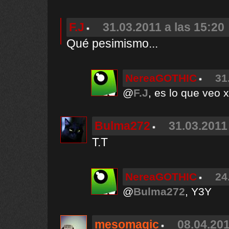
F.J
31.03.2011 a las 15:20
Qué pesimismo...
NereaGOTHIC
31
@
F.J
, es lo que veo 
Bulma272
31.03.2011
T.T
NereaGOTHIC
24
@
Bulma272
, Y3Y
mesomagic
08.04.201