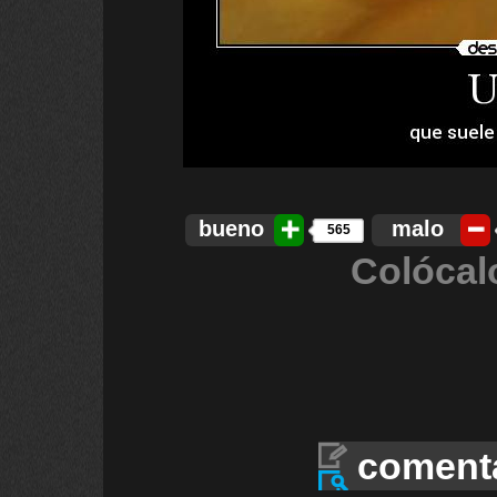
bueno
malo
565
Colócal
coment