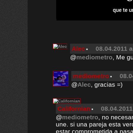
que te u
Alec
08.04.2011 a
@
mediometro
, Me g
mediometro
08.0
@
Alec
, gracias =)
Californian
08.04.2011
@
mediometro
, no necesa
une. si una pareja esta ve
estar comprometida a pasar