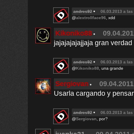
andres92
06.03.2013 a las
@
alextrollface96
, xdd
Kikoniko88
09.04.201
jajajajajajjaja gran ver
andres92
06.03.2013 a las
@
Kikoniko88
, una grande
Sergiovan
09.04.2011
Usarla cargando y pens
andres92
06.03.2013 a las
@
Sergiovan
, por?