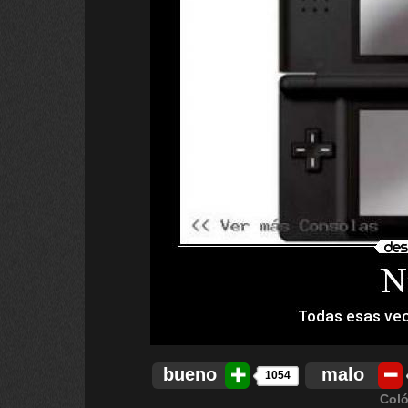
bueno
malo
1054
Coló