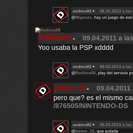
andres92
06.03.2013 a las
@
Wgenzo
, hay un juego de eso
Radiina08
09.04.2011 a la
Yoo usaba la PSP xdddd
andres92
06.03.2013 a las
@
Radiina08
, play del servicio po
jimmy_33
09.04.2011 
pero que? es el mismo car
/876505/NINTENDO-DS
andres92
06.03.2013 a las
@
jimmy_33
, que putada