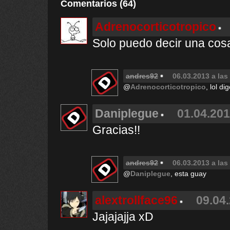
Comentarios (64)
Adrenocorticotropico
Solo puedo decir una cosa
andres92
06.03.2013 a las
@
Adrenocorticotropico
, lol d
Daniplegue
01.04.201
Gracias!!
andres92
06.03.2013 a las
@
Daniplegue
, esta guay
alextrollface96
09.04.
Jajajajja xD