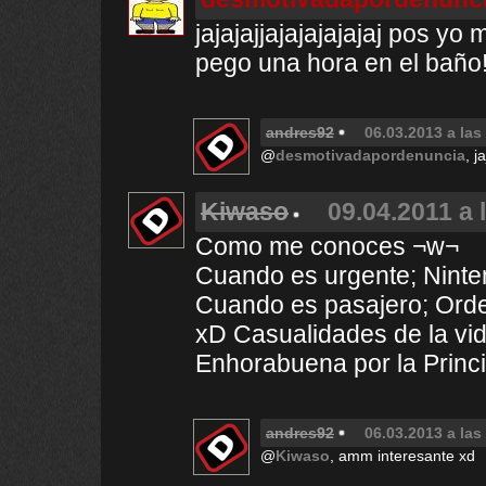
jajajajjajajajajajaj pos yo 
pego una hora en el baño!
andres92
06.03.2013 a las
@
desmotivadapordenuncia
, j
Kiwaso
09.04.2011 a 
Como me conoces ¬w¬
Cuando es urgente; Ninte
Cuando es pasajero; Orden
xD Casualidades de la vid
Enhorabuena por la Princi
andres92
06.03.2013 a las
@
Kiwaso
, amm interesante xd