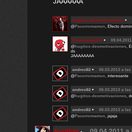
JAAAAAA
hugitox-desmotivaciones
@
Pacorromamon
, Efecto domi
Pacorromamon
09.04.2011
@
hugitox-desmotivaciones
, 
ds
JAAAAAAAA
andres92
06.03.2013 a las
@
Pacorromamon
, interesante
andres92
06.03.2013 a las
@
hugitox-desmotivaciones
, 
andres92
06.03.2013 a las
@
Pacorromamon
, jajaja
kvother
09.04.2011 a 