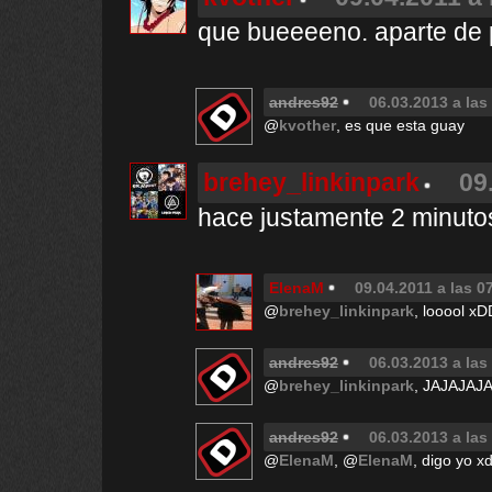
que bueeeeno. aparte de p
andres92
06.03.2013 a las
@
kvother
, es que esta guay
brehey_linkinpark
09
hace justamente 2 minut
ElenaM
09.04.2011 a las 0
@
brehey_linkinpark
, looool xD
andres92
06.03.2013 a las
@
brehey_linkinpark
, JAJAJA
andres92
06.03.2013 a las
@
ElenaM
, @
ElenaM
, digo yo x