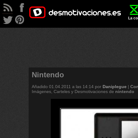
La co
Nintendo
Añadido
01.04.2011 a las 14:14
por
Daniplegue
|
Com
Imágenes, Carteles y Desmotivaciones de
nintendo