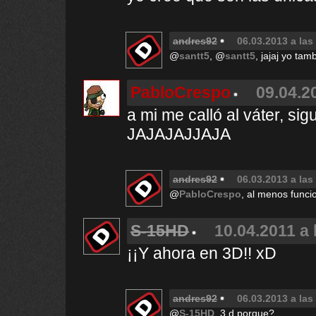
andres92
06.03.2013 a las
@
santt5
, @
santt5
, jajaj yo tam
PabloCrespo
09.04.2
a mi me calló al váter, s
JAJAJAJJAJA
andres92
06.03.2013 a las
@
PabloCrespo
, al menos funci
S-15HD
10.04.2011 a 
¡¡Y ahora en 3D!! xD
andres92
06.03.2013 a las
@
S-15HD
, 3 d porque?