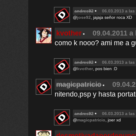
andres92
06.03.2013 a las
@
jose92
, jajaja señor roca XD
kvother
09.04.2011 a 
como k nooo? ami me a g
andres92
06.03.2013 a las
@
kvother
, pos bien :D
magicpatricio
09.04.2
nitendo,psp y hasta portati
andres92
06.03.2013 a las
@
magicpatricio
, joer xd
desmotivadapordenunc