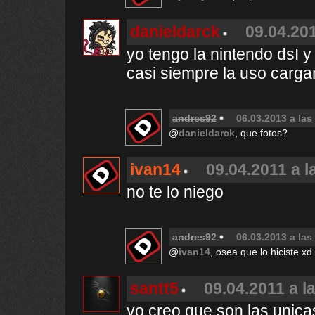
danieldarck
09.04.201
yo tengo la nintendo dsI y
casi siempre la uso carg
andres92
06.03.2013 a las
@
danieldarck
, que fotos?
ivan14
09.04.2011 a l
no te lo niego
andres92
06.03.2013 a las
@
ivan14
, osea que lo hiciste xd
santt5
09.04.2011 a l
yo creo que son las unic