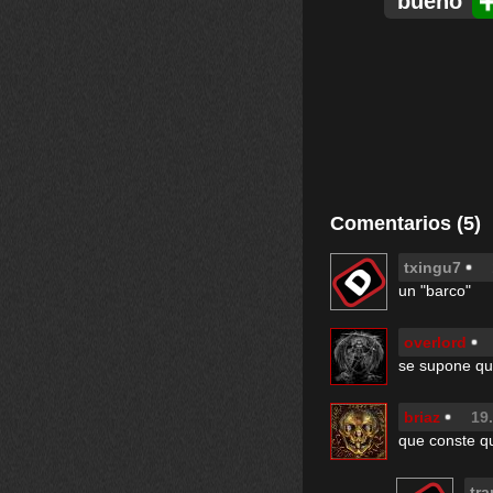
bueno
Comentarios (5)
txingu7
un "barco"
overlord
se supone que
briaz
19
que conste qu
tra