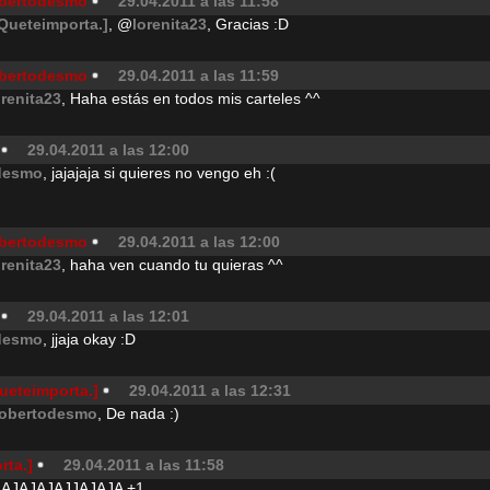
bertodesmo
29.04.2011 a las 11:58
.Queteimporta.]
, @
lorenita23
, Gracias :D
bertodesmo
29.04.2011 a las 11:59
orenita23
, Haha estás en todos mis carteles ^^
29.04.2011 a las 12:00
desmo
, jajajaja si quieres no vengo eh :(
bertodesmo
29.04.2011 a las 12:00
orenita23
, haha ven cuando tu quieras ^^
29.04.2011 a las 12:01
desmo
, jjaja okay :D
ueteimporta.]
29.04.2011 a las 12:31
obertodesmo
, De nada :)
rta.]
29.04.2011 a las 11:58
AJAJAJAJJAJAJA +1