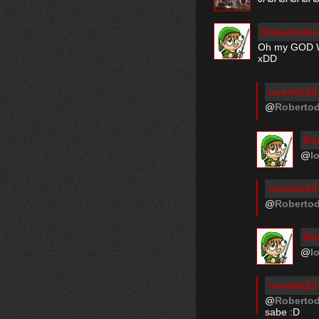
Robertode
Oh my GOD Wal
xDD
lorenita23
@
Roberto
Ro
@
l
lorenita23
@
Roberto
Ro
@
l
lorenita23
@
Roberto
sabe :D