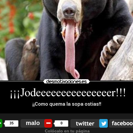
malo
35
0
Colócalo en tu página