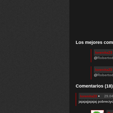
Los mejores com
lorenita23
@
Roberto
lorenita23
@
Roberto
Comentarios (18)
lorenita23
29.04
jajajajjajajaj pobreci