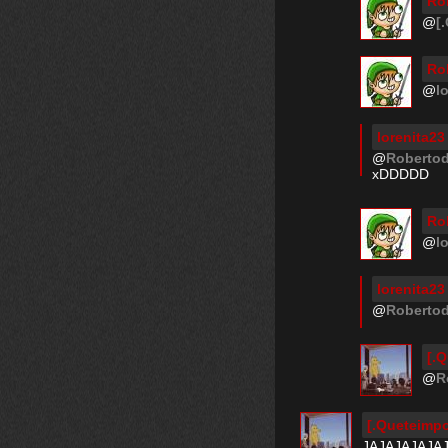
Ro
@
[
Ro
@
l
lorenita23
@
Roberto
xDDDDD
Ro
@
l
lorenita23
@
Roberto
[.Q
@
R
[.Queteimpo
JAJAJAJAJAJ