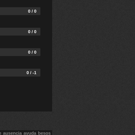
0 / 0
0 / 0
0 / 0
0 / -1
e
ausencia
ayuda
besos