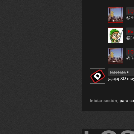
[.Q
@
R
Ro
@
[
[.Q
@
R
tatotata
jajajaj XD m
Iniciar sesión
, para c