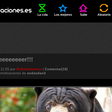
La cola
Los mejores
Sube
Aleatorio
eeeeeeeer!!!
 11:55
por
Robertodesmo
|
Comentar(18)
smotivaciones de
asdasdasd