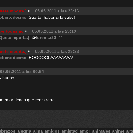
ueteimporta.]
05.05.2011 a las 23:16
obertodesmo
, Suerte, haber si lo sube!
bertodesmo
05.05.2011 a las 23:19
.Queteimporta.]
, @
lorenita23
, ^^
ueteimporta.]
05.05.2011 a las 23:23
obertodesmo
, HOOOOOLAAAAAAAA!
08.05.2011 a las 00:54
uy bueno
omentar tienes que registrarte.
abrazos
alegria
alma
amigos
amistad
amor
animales
anime
art