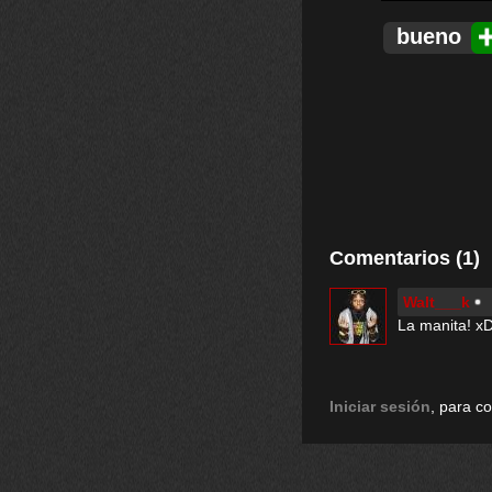
bueno
Comentarios (1)
Walt___k
La manita! x
Iniciar sesión
, para c