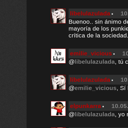
libelulazulada
10
Buenoo.. sin ánimo de
mayoría de los punkie
crítica de la sociedad
emilie_vicious
1
@
libelulazulada
, tú 
libelulazulada
10
@
emilie_vicious
, Sí
elpunkarra
10.05
@
libelulazulada
, yo