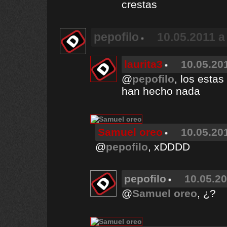
crestas
pepofilo
10.05.2011 a
laurita3
10.05.201
@
pepofilo
, los esta
han hecho nada
Samuel oreo
10.05.201
@
pepofilo
, xDDDD
pepofilo
10.05.20
@
Samuel oreo
, ¿?