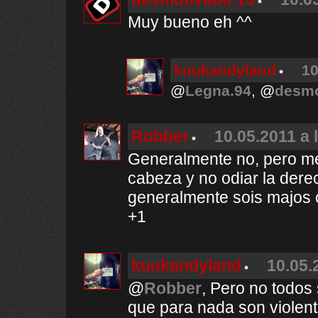
Muy bueno eh ^^
kuukandyland
10
@
Legna.94
, @
desmo
Robber
10.05.2011 a 
Generalmente no, pero me 
cabeza y no odiar la derec
generalmente sois majos 
+1
kuukandyland
10.05.
@
Robber
, Pero no todos
que para nada son violent