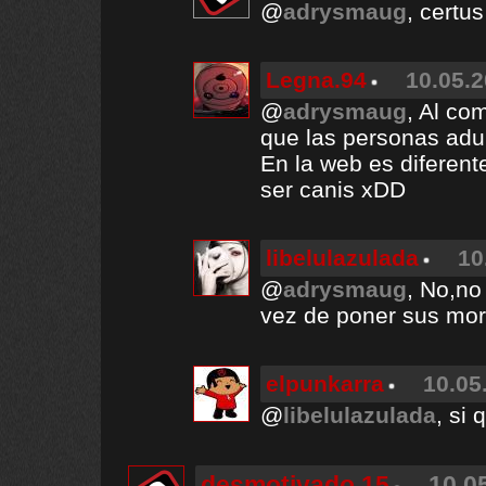
@
adrysmaug
, certus
Legna.94
10.05.2
@
adrysmaug
, Al co
que las personas adu
En la web es diferent
ser canis xDD
libelulazulada
10
@
adrysmaug
, No,no
vez de poner sus mor
elpunkarra
10.05
@
libelulazulada
, si
desmotivado 15
10.0