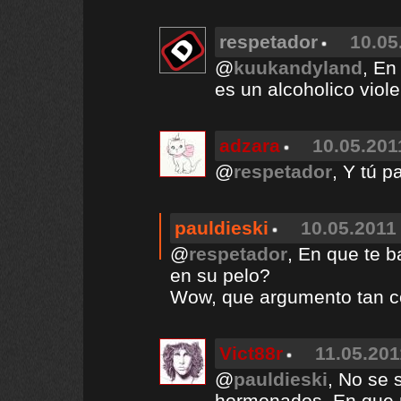
respetador
10.05
@
kuukandyland
, En
es un alcoholico viol
adzara
10.05.201
@
respetador
, Y tú p
pauldieski
10.05.2011 
@
respetador
, En que te b
en su pelo?
Wow, que argumento tan c
Vict88r
11.05.201
@
pauldieski
, No se 
hormonados. En que 