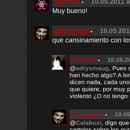
XgorkaX
10.05.2011 a
Muy bueno!
adrysmaug
10.05.201
que cansinamiento con los 
Calabuxi
10.05.2
@
adrysmaug
, Pues 
han hecho algo? A lom
dicen nada, cada uno 
que quiere, por muy 
violento ¿O no tengo 
adrysmaug
10.05
@
Calabuxi
, digo que
carteles sobre los pun