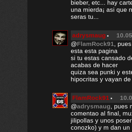
bieber, etc... hay ca
una mierda¡ asi que n
seras tu...
adrysmaug
10.05
@
FlamRock91
, pues
esta esta pagina
si tu estas cansado d
acabas de hacer
quiza sea punki y est
hipocritas y vayan de 
FlamRock91
10.0
@
adrysmaug
, pues 
comentao al final, mu
jilipollas y unos pos
conozko) y m dan un 