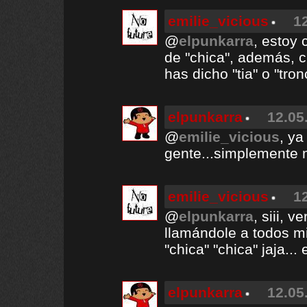
emilie_vicious
1
@
elpunkarra
, estoy 
de "chica", además, c
has dicho "tia" o "tron
elpunkarra
12.05
@
emilie_vicious
, ya
gente...simplemente 
emilie_vicious
1
@
elpunkarra
, siii,
llamándole a todos mi
"chica" "chica" jaja...
elpunkarra
12.05