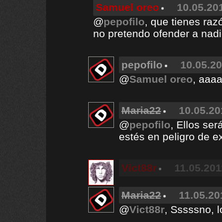
Samuel oreo
10.05.201
@
pepofilo
, que tienes ra
no pretendo ofender a nad
pepofilo
10.05.20
@
Samuel oreo
, aaa
Maria22
10.05.20
@
pepofilo
, Ellos se
estés en peligro de ex
Vict88r
11.05.201
Maria22
11.05.20
@
Vict88r
, Sssssno, l