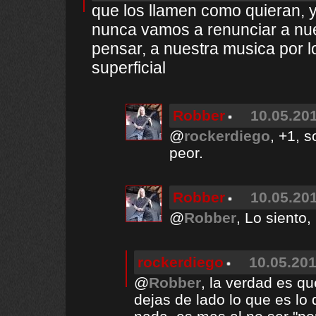
que los llamen como quieran, y
nunca vamos a renunciar a nue
pensar, a nuestra musica por 
superficial
Robber
10.05.201
@
rockerdiego
, +1, s
peor.
Robber
10.05.201
@
Robber
, Lo siento
rockerdiego
10.05.201
@
Robber
, la verdad es q
dejas de lado lo que es lo 