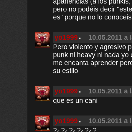
apariencias (a los punkis, 
pero no podéis decir "este
es" porque no lo conoceis 
yo1999
10.05.2011 a 
Pero violento y agresivo p
punk ni heavy ni nada yo 
me encanta aprender per
su estilo
yo1999
10.05.2011 a 
que es un cani
yo1999
10.05.2011 a 
?¿?¿?¿?¿?¿?