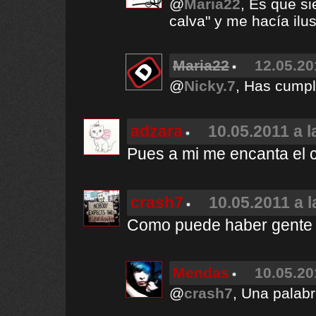
@
Maria22
, Es que s
calva" y me hacía ilu
Maria22
12.05.20
@
Nicky.7
, Has cumpl
adzara
10.05.2011 a l
Pues a mi me encanta el ca
crash7
10.05.2011 a l
Como puede haber gente 
Mendas
10.05.20
@
crash7
, Una palabra