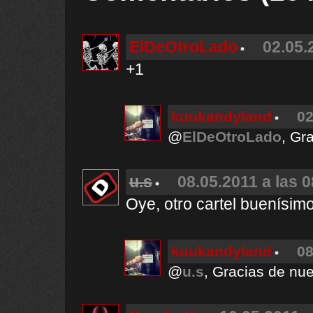
ElDeOtroLado
02.05.
+1
kuukandyland
02
@
ElDeOtroLado
, Gr
u.s
08.05.2011 a las 
Oye, otro cartel buenísim
kuukandyland
08
@
u.s
, Gracias de nue