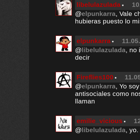
libelulazulada
10
@
elpunkarra
, Vale 
hubieras puesto lo mis
elpunkarra
11.05
@
libelulazulada
, no 
decir
Fireflies100
11.0
@
elpunkarra
, Yo so
antisociales como nos
llaman
emilie_vicious
1
@
libelulazulada
, yo.