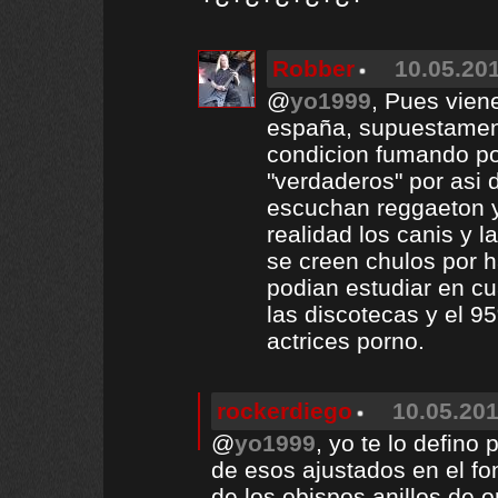
Robber
10.05.201
@
yo1999
, Pues viene
españa, supuestament
condicion fumando por
"verdaderos" por asi 
escuchan reggaeton y 
realidad los canis y l
se creen chulos por 
podian estudiar en cu
las discotecas y el 
actrices porno.
rockerdiego
10.05.201
@
yo1999
, yo te lo defino
de esos ajustados en el fo
de los obispos anillos de 