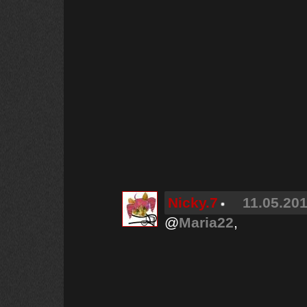
Nicky.7
11.05.201
@
Maria22
,