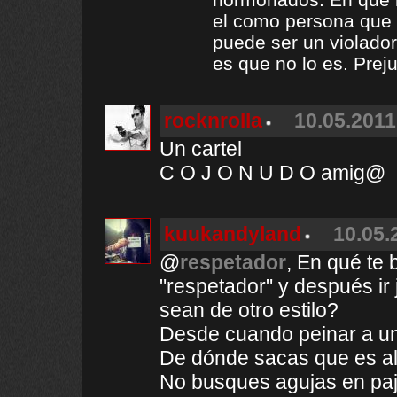
el como persona que 
puede ser un violador
es que no lo es. Preju
rocknrolla
10.05.2011
Un cartel
C O J O N U D O amig@
kuukandyland
10.05.
@
respetador
, En qué te 
"respetador" y después ir
sean de otro estilo?
Desde cuando peinar a un
De dónde sacas que es al
No busques agujas en paj