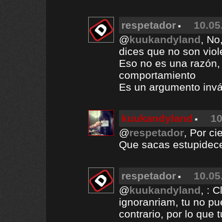
respetador
10.05
@
kuukandyland
, No
dices que no son viol
Eso no es una razón,
comportamiento
Es un argumento invá
kuukandyland
10
@
respetador
, Por ci
Que sacas estupidece
respetador
10.05
@
kuukandyland
, : 
ignoranriam, tu no pu
contrario, por lo que