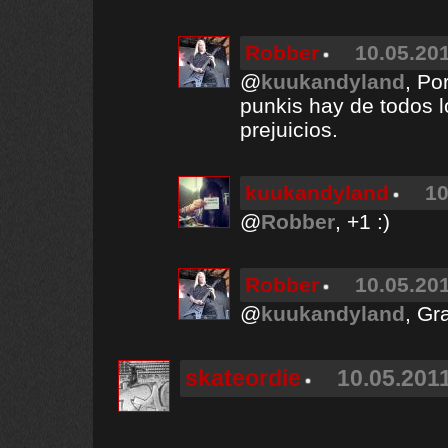
Robber
10.05.201
@
kuukandyland
, Po
punkis hay de todos l
prejuicios.
kuukandyland
10
@
Robber
, +1 :)
Robber
10.05.201
@
kuukandyland
, Gr
skateordie
10.05.2011