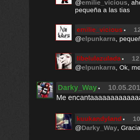
@
emilie_vicious
, a
pequeña a las tias
emilie_vicious
1
@
elpunkarra
, pequeñ
libelulazulada
12
@
elpunkarra
, Ok, m
Darky_Way
10.05.201
Me encantaaaaaaaaaaaaaaa
kuukandyland
10
@
Darky_Way
, Gracia