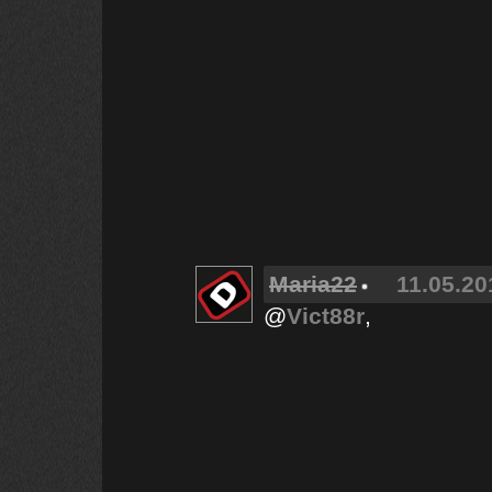
Maria22
11.05.20
@
Vict88r
,