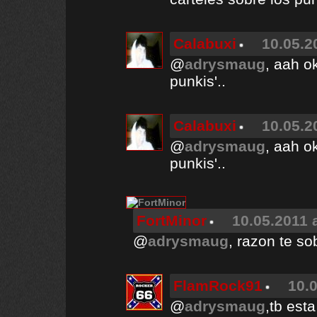
Calabuxi
10.05.2
@
adrysmaug
, aah o
punkis'..
Calabuxi
10.05.2
@
adrysmaug
, aah o
punkis'..
FortMinor
10.05.2011 
@
adrysmaug
, razon te sob
FlamRock91
10.0
@
adrysmaug
,tb est