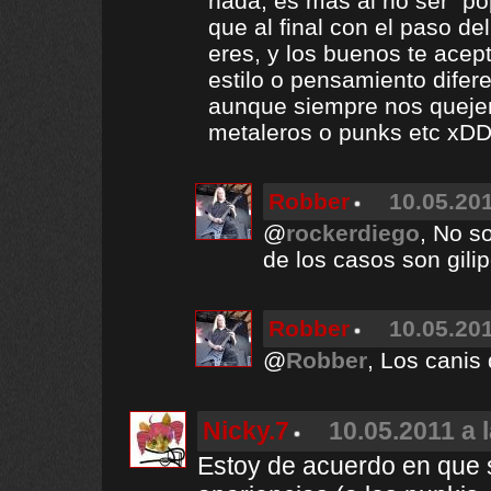
nada, es mas al no ser "po
que al final con el paso d
eres, y los buenos te acep
estilo o pensamiento difer
aunque siempre nos quej
metaleros o punks etc xD
Robber
10.05.201
@
rockerdiego
, No s
de los casos son gilip
Robber
10.05.201
@
Robber
, Los canis
Nicky.7
10.05.2011 a 
Estoy de acuerdo en que 