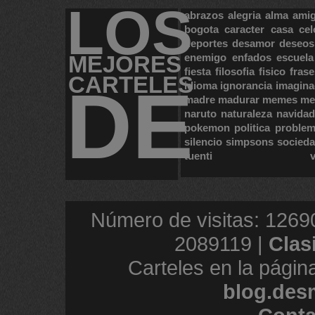
LOS
abrazos
alegria
alma
ami
bogota
caracter
casa
cel
deportes
desamor
deseos
MEJORES
enemigo
enfados
escuela
fiesta
filosofia
fisico
frase
CARTELES
DE
idioma
ignorancia
imagina
madre
madurar
memes
me
naruto
naturaleza
navidad
pokemon
politica
proble
silencio
simpsons
socied
tuenti
Número de visitas: 1269
2089119 |
Clas
Carteles en la págin
blog.des