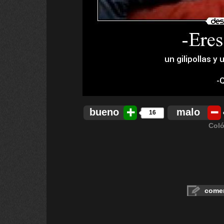
bueno
malo
16
Coló
comen