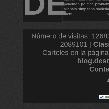
DE
pokemon
politica
proble
silencio
simpsons
socied
tuenti
Número de visitas: 1268
2089101 |
Clas
Carteles en la página
blog.des
Conta