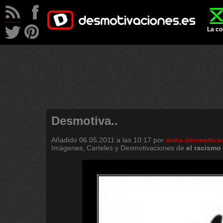
La co
Desmotiva..
Añadido
06.05.2011 a las 10:17
por
anita-desmotiva
Imágenes, Carteles y Desmotivaciones de
el
racismo