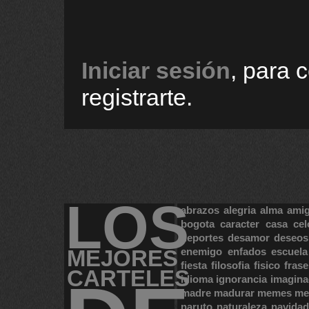
Iniciar sesión
, para 
registrarte.
LOS
abrazos
alegria
alma
ami
bogota
caracter
casa
cel
deportes
desamor
deseos
MEJORES
enemigo
enfados
escuela
fiesta
filosofia
fisico
frase
CARTELES
idioma
ignorancia
imagina
madre
madurar
memes
me
naruto
naturaleza
navidad