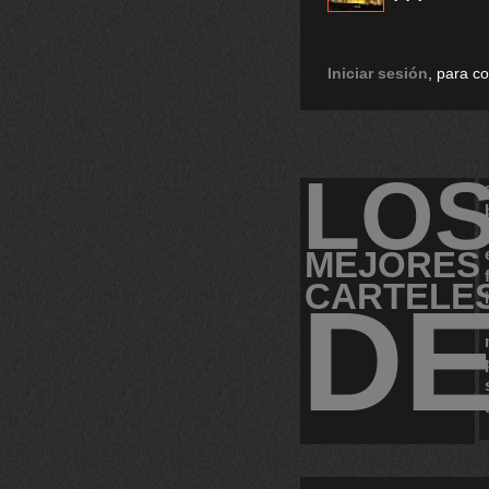
Iniciar sesión
, para c
LO
MEJORES
CARTELE
D