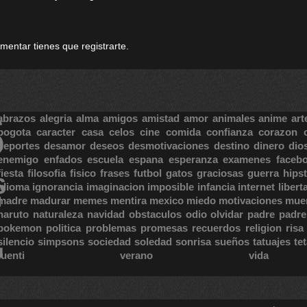
omentar tienes que registrarte.
S
abrazos
alegria
alma
amigos
amistad
amor
animales
anime
art
bogota
caracter
casa
celos
cine
comida
confianza
corazon
deportes
desamor
deseos
desmotivaciones
destino
dinero
dio
enemigo
enfados
escuela
espana
esperanza
examenes
faceb
fiesta
filosofia
fisico
frases
futbol
gatos
graciosas
guerra
hipst
S
E
idioma
ignorancia
imaginacion
imposible
infancia
internet
libert
madre
madurar
memes
mentira
mexico
miedo
motivaciones
mue
naruto
naturaleza
navidad
obstaculos
odio
olvidar
padre
padre
pokemon
politica
problemas
promesas
recuerdos
religion
risa
silencio
simpsons
sociedad
soledad
sonrisa
sueños
tatuajes
te
tuenti
verano
vida