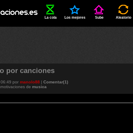
La cola
Los mejores
Sube
Aleatorio
po por canciones
 06:49
por
manolo88
|
Comentar(1)
smotivaciones de
musica