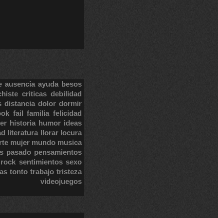
e
ausencia
ayuda
besos
chiste
criticas
debilidad
s
distancia
dolor
dormir
ook
fail
familia
felicidad
er
historia
humor
ideas
ad
literatura
llorar
locura
rte
mujer
mundo
musica
s
pasado
pensamientos
rock
sentimientos
sexo
tas
tonto
trabajo
tristeza
videojuegos