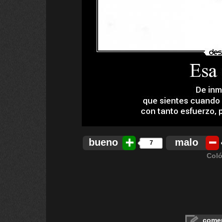
bueno
malo
7
Coló
comen