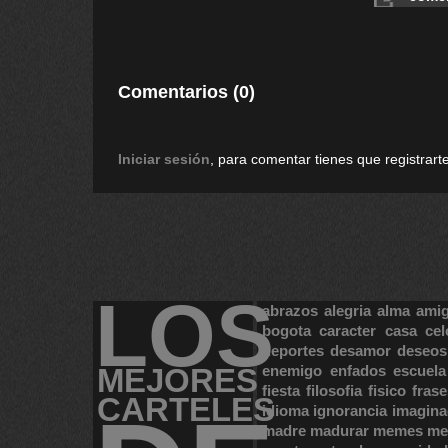
Comentarios (0)
Iniciar sesión
, para comentar tienes que registrarte
LOS
abrazos
alegria
alma
ami
bogota
caracter
casa
cel
deportes
desamor
deseos
MEJORES
enemigo
enfados
escuela
fiesta
filosofia
fisico
frase
CARTELES
idioma
ignorancia
imagina
madre
madurar
memes
me