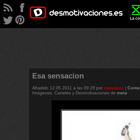
La co
Esa sensacion
Añadido
12.05.2011 a las 09:29
por
matutess
|
Comen
Imágenes, Carteles y Desmotivaciones de
meta