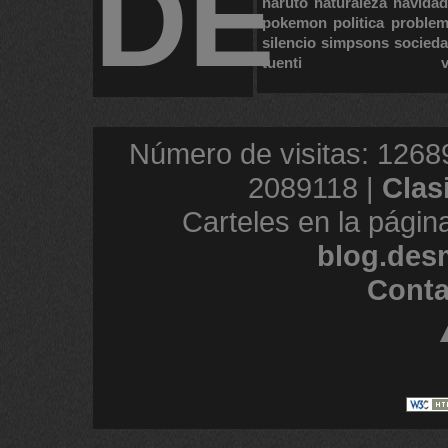
DE
naruto
naturaleza
navidad
pokemon
politica
proble
silencio
simpsons
socied
tuenti
Número de visitas: 1268
2089118 |
Clas
Carteles en la págin
blog.des
Conta