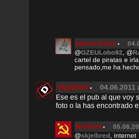
Maese.Eidos
04.
@
GZEULobo92
, @
R
cartel de piratas e ir
pensado,me ha hecho g
skjelbred
04.06.2011 
Ese es el pub al que voy s
foto o la has encontrado e
RASH16
05.06.20
@
skjelbred
, internet