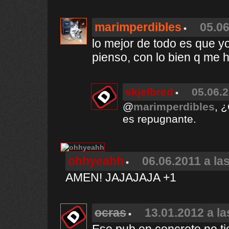
marimperdibles
05.06
lo mejor de todo es que y
pienso, con lo bien q me 
skjelbred
05.06.2
@
marimperdibles
, 
es repugnante.
ohhyeahh
06.06.2011 a la
AMEN! JAJAJAJA +1
ocras
13.01.2012 a la