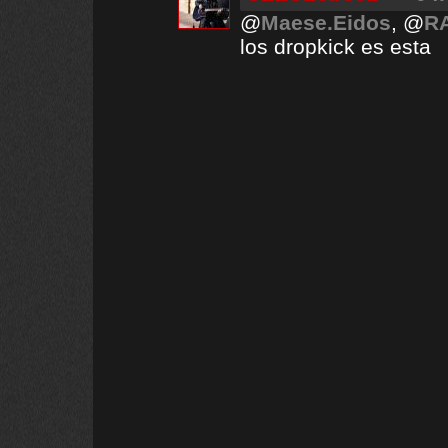
@
Maese.Eidos
, @
R
los dropkick es esta