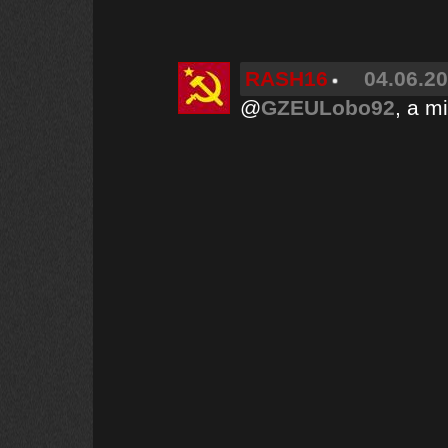
RASH16
04.06.20
@
GZEULobo92
, a m