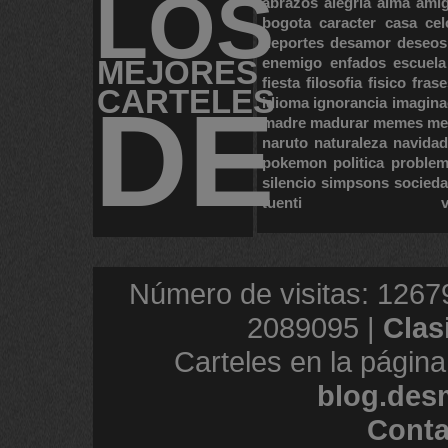
LOS
abrazos
alegria
alma
ami
bogota
caracter
casa
cel
deportes
desamor
deseos
MEJORES
enemigo
enfados
escuela
fiesta
filosofia
fisico
frase
CARTELES
DE
idioma
ignorancia
imagina
madre
madurar
memes
me
naruto
naturaleza
navidad
pokemon
politica
proble
silencio
simpsons
socied
tuenti
Número de visitas: 1267
2089095 |
Clas
Carteles en la página
blog.des
Conta