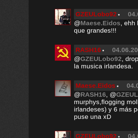
GZEULobo92
04.
@
Maese.Eidos
, ehh 
que grandes!!!
RASH16
04.06.20
@
GZEULobo92
, dro
la musica irlandesa.
Maese.Eidos
04.
@
RASH16
, @
GZEUL
murphys,flogging mol
irlandeses) y 6 más 
puse una xD
GZEULobo92
04.