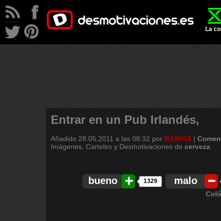
La co
Entrar en un Pub Irlandés,
Añadido
28.05.2011 a las 08:32
por
RASH16
|
Coment
Imágenes, Carteles y Desmotivaciones de
cerveza
bueno
malo
1329
Coló