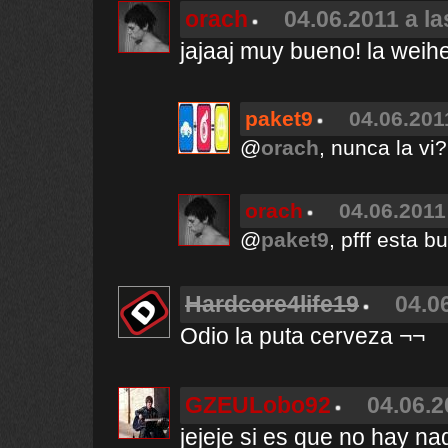
orach
04.06.2011 a la
jajaaj muy bueno! la weih
paket9
04.06.201
@
orach
, nunca la v
orach
04.06.2011
@
paket9
, pfff esta b
Hardcore4life19
04.0
Odio la puta cerveza ¬¬
GZEULobo92
04.06.2
jejeje si es que no hay n