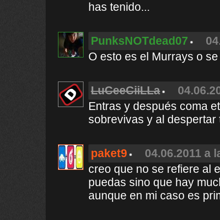
has tenido...
PunksNOTdead07
04
O esto es el Murrays o se
LuCeeCiiLLa
04.06.2
Entras y después coma eti
sobrevivas y al despertar
paket9
04.06.2011 a l
creo que no se refiere al
puedas sino que hay much
aunque en mi caso es pri