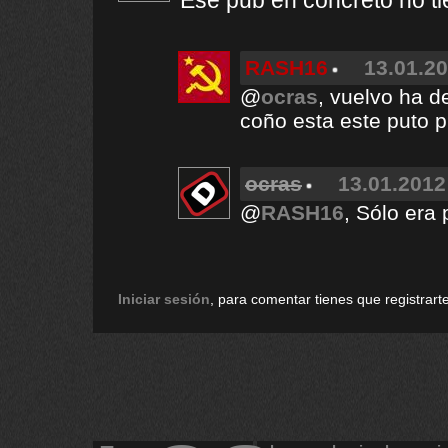
Ese pub en concreto no ti
RASH16
13.01.20
@
ocras
, vuelvo ha d
coño esta este puto p
ocras
13.01.2012
@
RASH16
, Sólo era 
Iniciar sesión
, para comentar tienes que registrarte