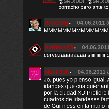
@
SR.XDD!
, @
SR.XD
borracho pero ante t
Alex.mlg
04.06.2011 a
MMMMMMMMMMMMMMMMM
hotbaby18
04.06.2011
cervezaaaaaaaa siiiiiiiiiii
Nadir616
04.06.2011 
Jo, pues yo pienso igual.
irlandes que cualquier a
por la ciudad XD Prefiero 
cuadros de irlandeses fam
de Guinness en la mano m