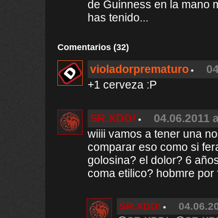
de Guinness en la mano m
has tenido...
Comentarios (32)
violadorprematuro
04
+1 cerveza :P
SR.XDD!
04.06.2011 a
wiiii vamos a tener una n
comparar eso como si fer
golosina? el dolor? 6 año
coma etilico? hobmre por f
SR.XDD!
04.06.20