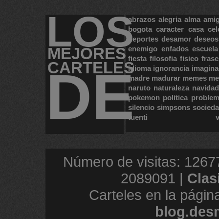
LOS
abrazos
alegria
alma
ami
bogota
caracter
casa
cel
deportes
desamor
deseos
MEJORES
enemigo
enfados
escuela
fiesta
filosofia
fisico
frase
CARTELES
DE
idioma
ignorancia
imagina
madre
madurar
memes
me
naruto
naturaleza
navidad
pokemon
politica
proble
silencio
simpsons
socied
tuenti
Número de visitas: 1267
2089091 |
Clas
Carteles en la págin
blog.des