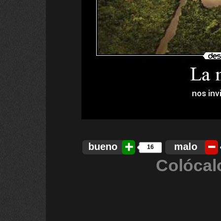
bueno
malo
16
Colócal