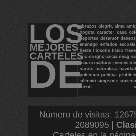
LOS
abrazos
alegria
alma
ami
bogota
caracter
casa
cel
deportes
desamor
deseos
MEJORES
enemigo
enfados
escuela
fiesta
filosofia
fisico
frase
CARTELES
DE
idioma
ignorancia
imagina
madre
madurar
memes
me
naruto
naturaleza
navidad
pokemon
politica
proble
silencio
simpsons
socied
tuenti
Número de visitas: 1267
2089095 |
Clas
Carteles en la página