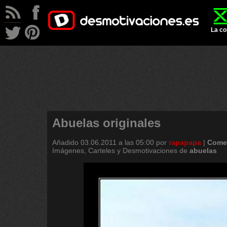
La co
Abuelas originales
Añadido
03.06.2011 a las 05:00
por
rapapapa
|
Comen
Imágenes, Carteles y Desmotivaciones de
abuelas