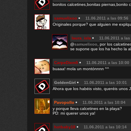
bonitos calcetines,bonitas piernas,bonito c
samuelixoo
11.06.2011 a las 09:56
Originales porque? que alguien me explque
laura_isla
11.06.2011 a las
@
samuelixoo
, por los calcetine
se supone que los ha hecho la a
CarpeDiem5
11.06.2011 a las 10:00
buaaa! mola un montónnnn ^^
GoldenGirl
11.06.2011 a las 10:01
Ahora que los habéis visto, queréis unos Ja
Pavopollo
11.06.2011 a las 10:04
y porque lleva calcetines en la playa?
PD: mi querer unos ya!
hotbaby18
11.06.2011 a las 10:14