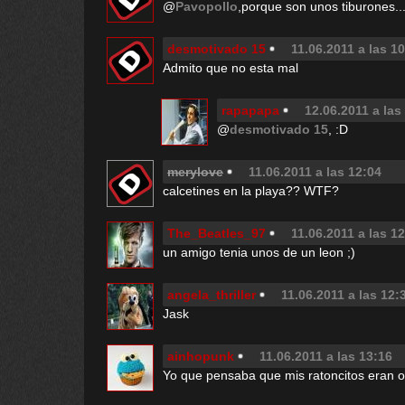
@
Pavopollo
,porque son unos tiburones..
desmotivado 15
11.06.2011 a las 1
Admito que no esta mal
rapapapa
12.06.2011 a las
@
desmotivado 15
, :D
merylove
11.06.2011 a las 12:04
calcetines en la playa?? WTF?
The_Beatles_97
11.06.2011 a las 1
un amigo tenia unos de un leon ;)
angela_thriller
11.06.2011 a las 12:
Jask
ainhopunk
11.06.2011 a las 13:16
Yo que pensaba que mis ratoncitos eran or