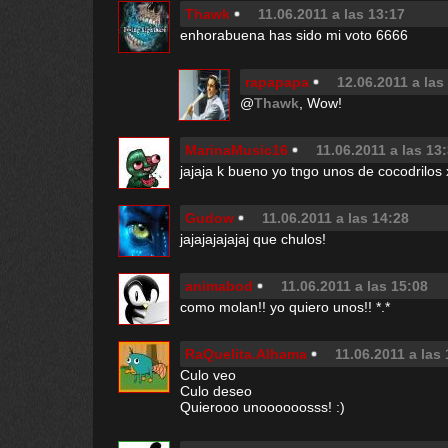
Thawk
11.06.2011 a las 13:17
enhorabuena has sido mi voto 6666
rapapapa
12.06.2011 a las
@
Thawk
, Wow!
MarinaMusic16
11.06.2011 a las 13
jajaja k bueno yo tngo unos de cocodrilos
Gudow
11.06.2011 a las 14:28
jajajajajajaj que chulos!
animabod
11.06.2011 a las 15:08
como molan!! yo quiero unos!! *.*
RaQuelita.Alhama
11.06.2011 a las
Culo veo
Culo deseo
Quierooo unoooooosss! :)