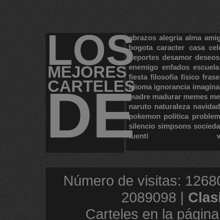
LOS
abrazos
alegria
alma
ami
bogota
caracter
casa
cel
deportes
desamor
deseos
MEJORES
enemigo
enfados
escuela
fiesta
filosofia
fisico
frase
CARTELES
DE
idioma
ignorancia
imagina
madre
madurar
memes
me
naruto
naturaleza
navidad
pokemon
politica
proble
silencio
simpsons
socied
tuenti
Número de visitas: 1268
2089098 |
Clas
Carteles en la página