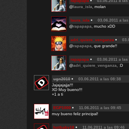
rapapapa
03.06.2011 a las
@
laura_isla
, molan
laura_isla
03.06.2011 a las
@
rapapapa
, mucho xDD
adri_quiere_venganza
03.
@
rapapapa
, que grande!!
rapapapa
03.06.2011 a las
@
adri_quiere_venganza
, :D
ugn2010
03.06.2011 a las 08:38
Jajajajajja!!!
XD Muy bueno!!!
+1 a ti
EGP1000
11.06.2011 a las 09:45
muy bueno feliz principal!
hotbaby18
11.06.2011 a las 09:46