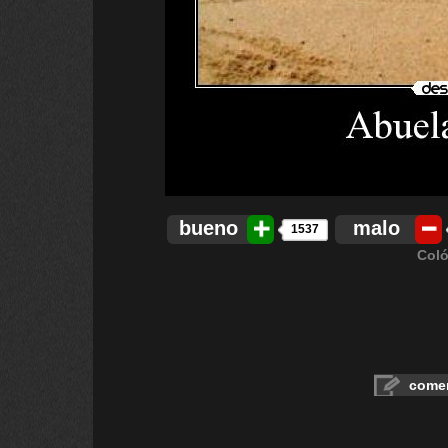
bueno
malo
1537
Coló
comen