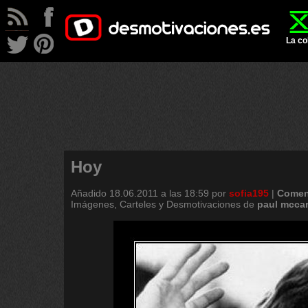
La co
Hoy
Añadido
18.06.2011 a las 18:59
por
sofia195
|
Comen
Imágenes, Carteles y Desmotivaciones de
paul
mccar