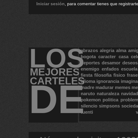
Iniciar sesión
, para comentar tienes que registrarte
LOS
abrazos
alegria
alma
ami
bogota
caracter
casa
cel
deportes
desamor
deseos
MEJORES
enemigo
enfados
escuela
fiesta
filosofia
fisico
frase
CARTELES
DE
idioma
ignorancia
imagina
madre
madurar
memes
me
naruto
naturaleza
navidad
pokemon
politica
proble
silencio
simpsons
socied
tuenti