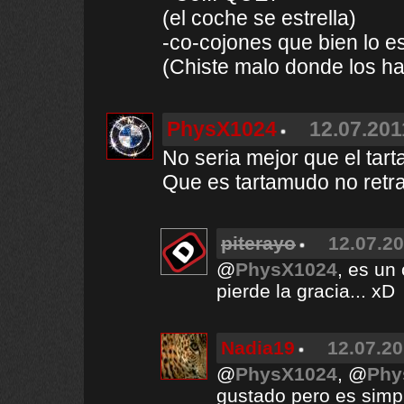
(el coche se estrella)
-co-cojones que bien lo 
(Chiste malo donde los h
PhysX1024
12.07.201
No seria mejor que el tar
Que es tartamudo no retra
piterayo
12.07.20
@
PhysX1024
, es un 
pierde la gracia... xD
Nadia19
12.07.20
@
PhysX1024
, @
Phy
gustado pero es simp