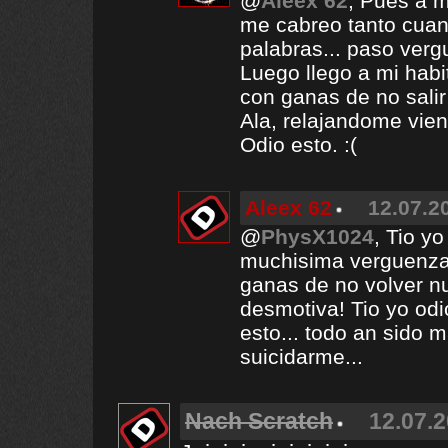
@
Aleex 62
, Pues a m
me cabreo tanto cuan
palabras... paso verg
Luego llego a mi hab
con ganas de no sali
Ala, relajandome vie
Odio esto. :(
Aleex 62
12.07.2
@
PhysX1024
, Tio y
muchisima verguenza, 
ganas de no volver n
desmotiva! Tio yo odi
esto... todo an sido m
suicidarme...
Nach Scratch
12.07.2