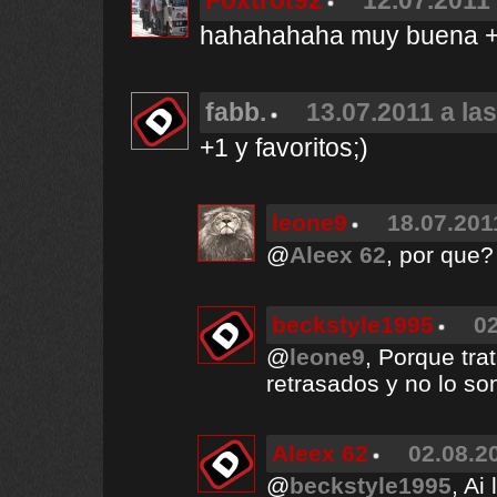
Foxtrot92
12.07.2011 
hahahahaha muy buena +1 
fabb.
13.07.2011 a la
+1 y favoritos;)
leone9
18.07.201
@
Aleex 62
, por que?
beckstyle1995
02
@
leone9
, Porque tra
retrasados y no lo son
Aleex 62
02.08.2
@
beckstyle1995
, Ai