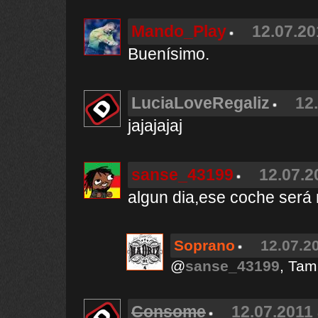
Mando_Play
12.07.20
Buenísimo.
LuciaLoveRegaliz
12
jajajajaj
sanse_43199
12.07.2
algun dia,ese coche será m
Soprano
12.07.20
@
sanse_43199
, Tam
Consome
12.07.2011 