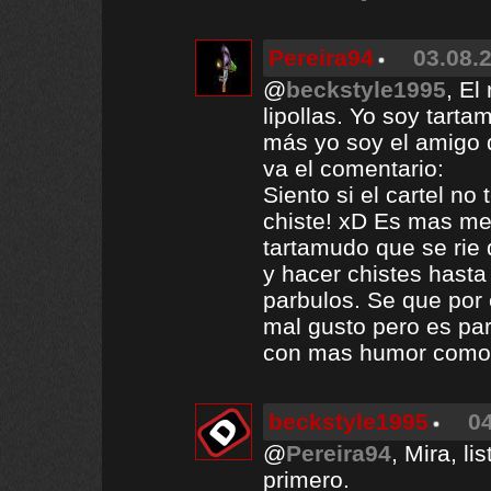
Pereira94
03.08.2
@
beckstyle1995
, El
lipollas. Yo soy tart
más yo soy el amigo q
va el comentario:
Siento si el cartel n
chiste! xD Es mas me
tartamudo que se rie 
y hacer chistes hasta
parbulos. Se que por 
mal gusto pero es pa
con mas humor como c
beckstyle1995
04
@
Pereira94
, Mira, li
primero.