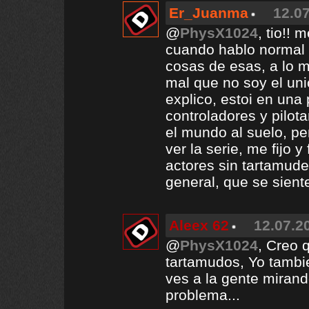
Er_Juanma
12.07
@
PhysX1024
, tio!! 
cuando hablo normal 
cosas de esas, a lo m
mal que no soy el uni
explico, estoi en una
controladores y pilot
el mundo al suelo, pe
ver la serie, me fijo 
actores sin tartamude
general, que se sient
Aleex 62
12.07.2
@
PhysX1024
, Creo 
tartamudos, Yo tambi
ves a la gente mirand
problema...