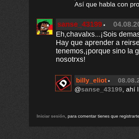
Así que habla con pro
sanse_43199
04.08.2
Eh,chavalxs...¡Sois dema
Hay que aprender a reirs
tenemos,¡porque sino la g
nosotrxs!
billy_eliot
08.08.
@
sanse_43199
, ahí
Iniciar sesión
, para comentar tienes que registrarte