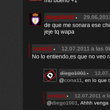
mu bueno +1
dieguillo20
29.06.201
de que me sonara ese chi
jeje tq wapa
cona11
12.07.2011 a las 0
No lo entiendo,es que no veo ral
diego1001
12.07.
@
cona11
, en lo que 
cona11
12.07.2011 a l
@
diego1001
, Ahhh venga 