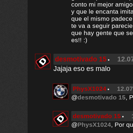
conto mi mejor amigo
y que le encanta imita
que el mismo padece 
te va a seguir pareci
que hay gente que s
es!! :)
desmotivado 15
12.0
Jajaja eso es malo
PhysX1024
12.07
@
desmotivado 15
, 
desmotivado 15
@
PhysX1024
, Por q