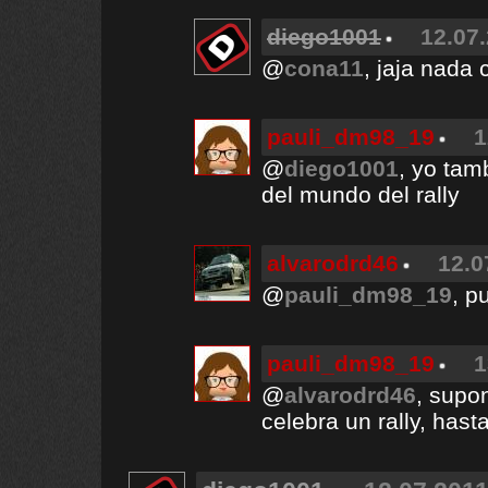
diego1001
12.07.
@
cona11
, jaja nada 
pauli_dm98_19
1
@
diego1001
, yo tam
del mundo del rally
alvarodrd46
12.0
@
pauli_dm98_19
, p
pauli_dm98_19
1
@
alvarodrd46
, supo
celebra un rally, has