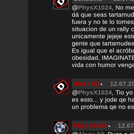
@
PhysX1024
, No me
dá que seas tartamud
fuera y no te lo tome
situacion de un rally 
unicamente jejeje est
gente que tartamudea
Es igual que el acrób
obesidad, IMAGINATE 
vida con humor venga
Aleex 62
12.07.2
@
PhysX1024
, Tio yo
es esto... y jode qe h
un problema qe no es
PhysX1024
12.07