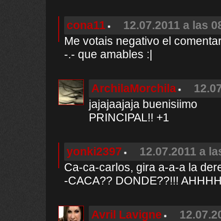
cona11
12.07.2011 a las 0
Me votais negativo el comentar
-.- que amables :|
ArchilaMorchila
12.07
jajajaajaja buenisiimo
PRINCIPAL!! +1
yonki2397
12.07.2011 a la
Ca-ca-carlos, gira a-a-a la der
-CACA?? DONDE??!!! AHHHHHH
Avril Lavigne
12.07.2