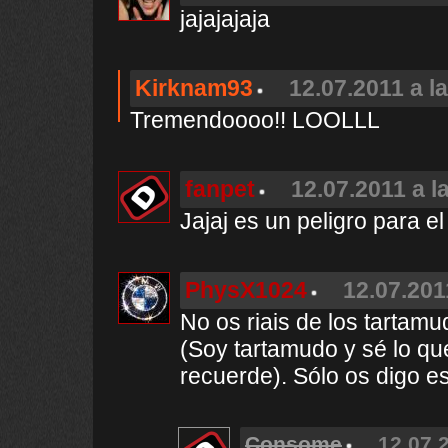
jajajajaja
Kirknam93
12.07.2011 a l
Tremendoooo!! LOOLLL
fanpet
12.07.2011 a l
Jajaj es un peligro para el 
PhysX1024
12.07.201
No os riais de los tartamud
(Soy tartamudo y sé lo qu
recuerde). Sólo os digo e
Consome
12.07.