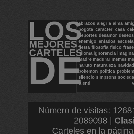
LOS
abrazos
alegria
alma
ami
bogota
caracter
casa
cel
deportes
desamor
deseos
MEJORES
enemigo
enfados
escuela
fiesta
filosofia
fisico
frase
CARTELES
DE
idioma
ignorancia
imagina
madre
madurar
memes
me
naruto
naturaleza
navidad
pokemon
politica
proble
silencio
simpsons
socied
tuenti
Número de visitas: 1268
2089098 |
Clas
Carteles en la página