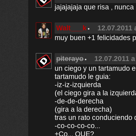
jajajajaja que risa , nunca
Walt___k
12.07.2011 
muy buen +1 felicidades po
piterayo
12.07.2011 a
un ciego y un tartamudo e
tartamudo le guia:
-iz-iz-izquierda
(el ciego gira a la izquierd
-de-de-derecha
(gira a la derecha)
tras un rato conduciendo 
-co-co-co-co...
+Co... QUE?