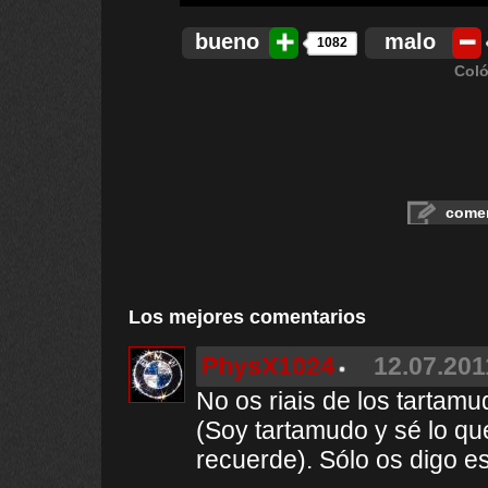
bueno
malo
1082
Coló
comen
Los mejores comentarios
PhysX1024
12.07.201
No os riais de los tartamud
(Soy tartamudo y sé lo qu
recuerde). Sólo os digo e