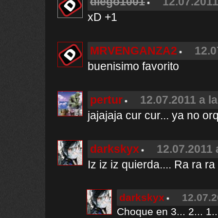
diego1001
12.07.2011
xD +1
MRVENGANZA2
12.0
buenisimo favorito
pertur
12.07.2011 a l
jajajaja cur cur... ya no orq
darkskyx
12.07.2011 
Iz iz iz quierda.... Ra ra r
darkskyx
12.07.2
Choque en 3... 2... 1..